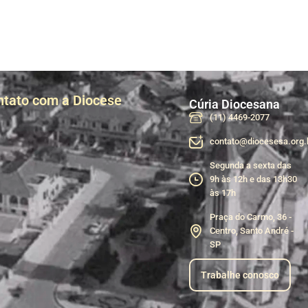
ntato com a Diocese
Cúria Diocesana
(11) 4469-2077
contato@diocesesa.org.
Segunda a sexta das
9h às 12h e das 13h30
às 17h
Praça do Carmo, 36 -
Centro, Santo André -
SP
Trabalhe conosco