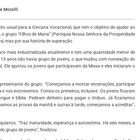
pe Mozelli
ito usual para a Gincana Vocacional, que tem o objetivo de ajudar ao
, o grupo “Filhos de Maria” (Paróquia Nossa Senhora da Prosperidade
si, mas por sua história de superação.
co mais industrializada atualmente e tem uma quantidade menor de
s 15 anos não havia grupo de jovens, o que mudou com nomeação do
. Ele ajuntou os jovens que participavam da Missa e eles iniciaram o
epresentante do grupo. “Começamos a montar encenações, participar
 e nos inscrevemos. Fomos os primeiros, inclusive. Os jovens ficaram
gue e bíblia. Pediram dinheiro para pagar o ônibus. Já ficaríamos
hamos as provas da manhã e outras à tarde, começamos a acreditar”,
quianos. “Traz maturidade, esperança e autoestima. Há seis meses, a
 grupo de jovens”, finalizou.