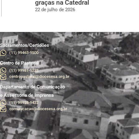
graças na Catedral
22 de julho de 2026
Sacramentos/Certidões
(11) 99463-9500
Centro de Pastoral
br
(11) 99981-1233
centropastoral@diocesesa.org.br
Departamento de Comunicação
e Assessoria de Imprensa
(11) 99928-9422
comunicacao@diocesesa.org.br