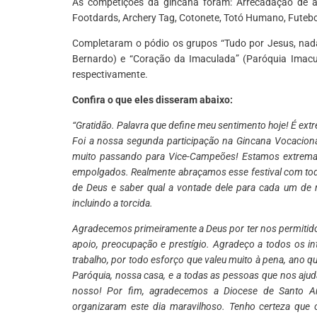
As competições da gincana foram: Arrecadação de ali
Footdards, Archery Tag, Cotonete, Totó Humano, Futebo
Completaram o pódio os grupos “Tudo por Jesus, nad
Bernardo) e “Coração da Imaculada” (Paróquia Imacul
respectivamente.
Confira o que eles disseram abaixo:
“Gratidão. Palavra que define meu sentimento hoje! É ext
Foi a nossa segunda participação na Gincana Vocacion
muito passando para Vice-Campeões! Estamos extremame
empolgados. Realmente abraçamos esse festival com to
de Deus e saber qual a vontade dele para cada um d
incluindo a torcida.
Agradecemos primeiramente a Deus por ter nos permitido
apoio, preocupação e prestígio. Agradeço a todos os i
trabalho, por todo esforço que valeu muito à pena, ano 
Paróquia, nossa casa, e a todas as pessoas que nos ajud
nosso! Por fim, agradecemos a Diocese de Santo And
organizaram este dia maravilhoso. Tenho certeza que o