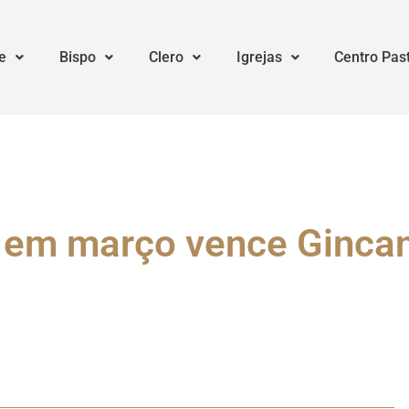
e
Bispo
Clero
Igrejas
Centro Pas
 em março vence Ginca