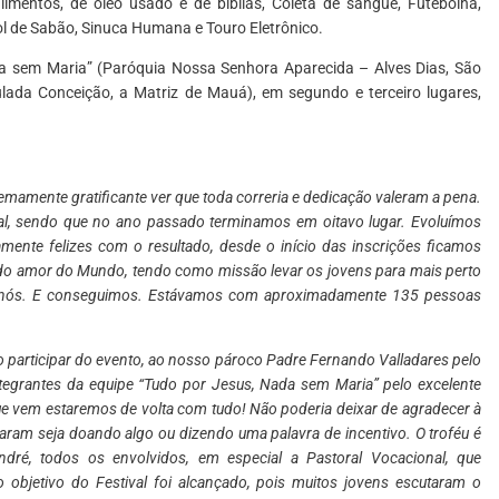
mentos, de óleo usado e de bíblias, Coleta de sangue, Futebolha,
l de Sabão, Sinuca Humana e Touro Eletrônico.
a sem Maria” (Paróquia Nossa Senhora Aparecida – Alves Dias, São
ada Conceição, a Matriz de Mauá), em segundo e terceiro lugares,
remamente gratificante ver que toda correria e dedicação valeram a pena.
al, sendo que no ano passado terminamos em oitavo lugar. Evoluímos
nte felizes com o resultado, desde o início das inscrições ficamos
do amor do Mundo, tendo como missão levar os jovens para mais perto
e nós. E conseguimos. Estávamos com aproximadamente 135 pessoas
 participar do evento, ao nosso pároco Padre Fernando Valladares pelo
ntegrantes da equipe “Tudo por Jesus, Nada sem Maria” pelo excelente
que vem estaremos de volta com tudo! Não poderia deixar de agradecer à
aram seja doando algo ou dizendo uma palavra de incentivo. O troféu é
ré, todos os envolvidos, em especial a Pastoral Vocacional, que
 objetivo do Festival foi alcançado, pois muitos jovens escutaram o