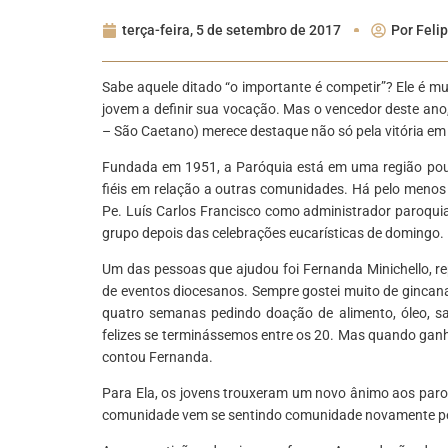
terça-feira, 5 de setembro de 2017
Por
Feli
Sabe aquele ditado “o importante é competir”? Ele é mu
jovem a definir sua vocação. Mas o vencedor deste ano
– São Caetano) merece destaque não só pela vitória em 
Fundada em 1951, a Paróquia está em uma região pou
fiéis em relação a outras comunidades. Há pelo meno
Pe. Luís Carlos Francisco como administrador paroquial
grupo depois das celebrações eucarísticas de domingo.
Um das pessoas que ajudou foi Fernanda Minichello, r
de eventos diocesanos. Sempre gostei muito de gincana
quatro semanas pedindo doação de alimento, óleo, san
felizes se terminássemos entre os 20. Mas quando gan
contou Fernanda.
Para Ela, os jovens trouxeram um novo ânimo aos paro
comunidade vem se sentindo comunidade novamente pelo