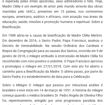
é esperada pelas irmãs apóstolas, seus admiradores e fiéis. Hoje,
Madre Clélia é um exemplo de amor pelo mundo através das obras
mantidas pelo IASCJ, presentes em 15 países, nos continentes
europeu, americano, asiático e africano, com atuação nas áreas da
educação, saúde, missões e promoção humana e espiritual. Sobre a
Beatificação
Em 1988 abriu-se a causa de beatificação de Madre Clélia Merloni.
Em dezembro de 2016, o Santo Padre, Papa Francisco, assinou o
Decreto de Venerabilidade. Na sessão Ordinária dos Cardeais e
Bispos da Congregação para as causas dos Santos, ocorrida em 9 de
janeiro de 2018, o milagre atribuído à intercessão de Madre Clélia foi
reconhecido com voto positivo e unânime. O Papa Francisco aprovou
e promulgou o milagre em 27/01/2018. Com este ato foi aberto o
caminho para a Beatificação da Madre. O último passo, por parte do
Santo Padre, é o estabelecimento da data para a Celebração.
Sobre o Milagre O milagre que passou por minuciosa análise é
brasileiro e teve início em 14 de março de 1951. A história do milagre
começa quando o médico brasileiro Dr. Pedro Ângelo de Oliveira Filho
foi, repentinamente, atingido por uma progressiva paralisia dos