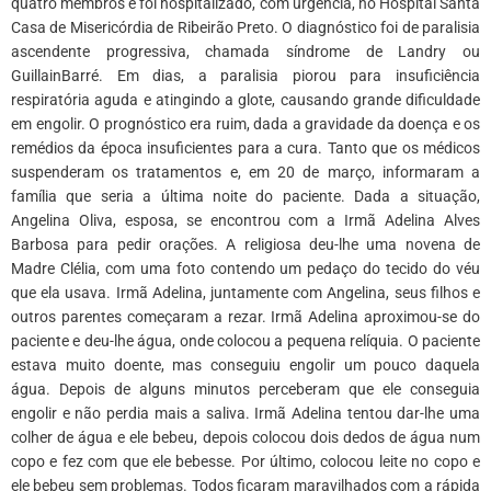
quatro membros e foi hospitalizado, com urgência, no Hospital Santa
Casa de Misericórdia de Ribeirão Preto. O diagnóstico foi de paralisia
ascendente progressiva, chamada síndrome de Landry ou
GuillainBarré. Em dias, a paralisia piorou para insuficiência
respiratória aguda e atingindo a glote, causando grande dificuldade
em engolir. O prognóstico era ruim, dada a gravidade da doença e os
remédios da época insuficientes para a cura. Tanto que os médicos
suspenderam os tratamentos e, em 20 de março, informaram a
família que seria a última noite do paciente. Dada a situação,
Angelina Oliva, esposa, se encontrou com a Irmã Adelina Alves
Barbosa para pedir orações. A religiosa deu-lhe uma novena de
Madre Clélia, com uma foto contendo um pedaço do tecido do véu
que ela usava. Irmã Adelina, juntamente com Angelina, seus filhos e
outros parentes começaram a rezar. Irmã Adelina aproximou-se do
paciente e deu-lhe água, onde colocou a pequena relíquia. O paciente
estava muito doente, mas conseguiu engolir um pouco daquela
água. Depois de alguns minutos perceberam que ele conseguia
engolir e não perdia mais a saliva. Irmã Adelina tentou dar-lhe uma
colher de água e ele bebeu, depois colocou dois dedos de água num
copo e fez com que ele bebesse. Por último, colocou leite no copo e
ele bebeu sem problemas. Todos ficaram maravilhados com a rápida