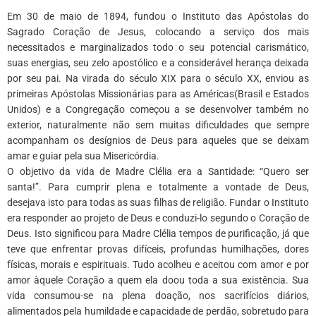
Em 30 de maio de 1894, fundou o Instituto das Apóstolas do
Sagrado Coração de Jesus, colocando a serviço dos mais
necessitados e marginalizados todo o seu potencial carismático,
suas energias, seu zelo apostólico e a considerável herança deixada
por seu pai. Na virada do século XIX para o século XX, enviou as
primeiras Apóstolas Missionárias para as Américas(Brasil e Estados
Unidos) e a Congregação começou a se desenvolver também no
exterior, naturalmente não sem muitas dificuldades que sempre
acompanham os desígnios de Deus para aqueles que se deixam
amar e guiar pela sua Misericórdia.
O objetivo da vida de Madre Clélia era a Santidade: “Quero ser
santa!”. Para cumprir plena e totalmente a vontade de Deus,
desejava isto para todas as suas filhas de religião. Fundar o Instituto
era responder ao projeto de Deus e conduzi-lo segundo o Coração de
Deus. Isto significou para Madre Clélia tempos de purificação, já que
teve que enfrentar provas difíceis, profundas humilhações, dores
físicas, morais e espirituais. Tudo acolheu e aceitou com amor e por
amor àquele Coração a quem ela doou toda a sua existência. Sua
vida consumou-se na plena doação, nos sacrifícios diários,
alimentados pela humildade e capacidade de perdão, sobretudo para