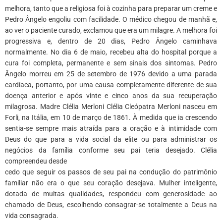
melhora, tanto que a religiosa foi à cozinha para preparar um creme e
Pedro Ângelo engoliu com facilidade. O médico chegou de manhã e,
ao ver o paciente curado, exclamou que era um milagre. A melhora foi
progressiva e, dentro de 20 dias, Pedro Ângelo caminhava
normalmente. No dia 6 de maio, recebeu alta do hospital porque a
cura foi completa, permanente e sem sinais dos sintomas. Pedro
Ângelo morreu em 25 de setembro de 1976 devido a uma parada
cardíaca, portanto, por uma causa completamente diferente de sua
doença anterior e após vinte e cinco anos da sua recuperação
milagrosa. Madre Clélia Merloni Clélia Cleópatra Merloni nasceu em
Forli, na Itália, em 10 de março de 1861. À medida que ia crescendo
sentia-se sempre mais atraída para a oração e à intimidade com
Deus do que para a vida social da elite ou para administrar os
negócios da família conforme seu pai teria desejado. Clélia
compreendeu desde
cedo que seguir os passos de seu pai na condução do patrimônio
familiar não era o que seu coração desejava. Mulher inteligente,
dotada de muitas qualidades, respondeu com generosidade ao
chamado de Deus, escolhendo consagrar-se totalmente a Deus na
vida consagrada.