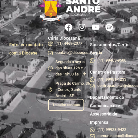
Cúria Diocesana
(11) 4469-2077
Entre em contato
Sacramentos/Certid
contato@diocesesa.org.br
com a Diocese
ões
(11) 99463-9500
Segunda a sexta
das 9h às 12h e
Centro de Pastoral
das 13h30 às 17h
(11) 99981-1233
Praça do Carmo, 36
centropastoral@dioces
- Centro, Santo
André - SP
Departamento de
Trabalhe conosco
Comunicação e
Assessoria de
Imprensa
(11) 99928-9422
comunicacao@diocese