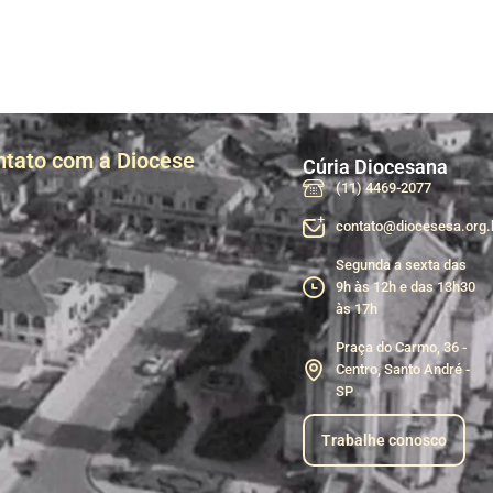
ntato com a Diocese
Cúria Diocesana
(11) 4469-2077
contato@diocesesa.org.
Segunda a sexta das
9h às 12h e das 13h30
às 17h
Praça do Carmo, 36 -
Centro, Santo André -
SP
Trabalhe conosco