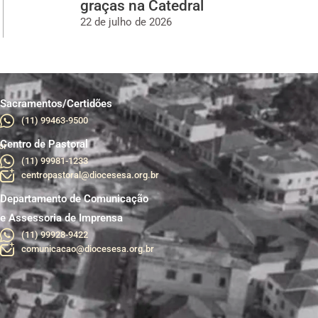
graças na Catedral
22 de julho de 2026
Sacramentos/Certidões
(11) 99463-9500
Centro de Pastoral
br
(11) 99981-1233
centropastoral@diocesesa.org.br
Departamento de Comunicação
e Assessoria de Imprensa
(11) 99928-9422
comunicacao@diocesesa.org.br