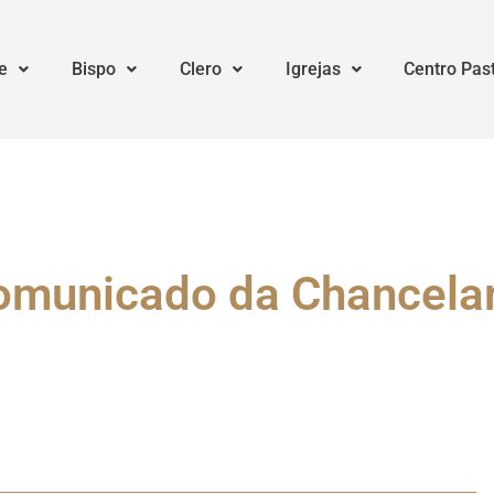
e
Bispo
Clero
Igrejas
Centro Pas
omunicado da Chancelar