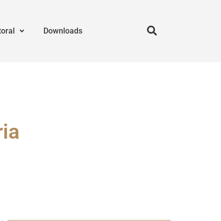
toral
Downloads
ia