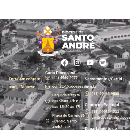
Cúria Diocesana
(11) 4469-2077
Entre em contato
Sacramentos/Certid
contato@diocesesa.org.br
com a Diocese
ões
(11) 99463-9500
Segunda a sexta
das 9h às 12h e
Centro de Pastoral
das 13h30 às 17h
(11) 99981-1233
Praça do Carmo, 36
centropastoral@dioces
- Centro, Santo
André - SP
Departamento de