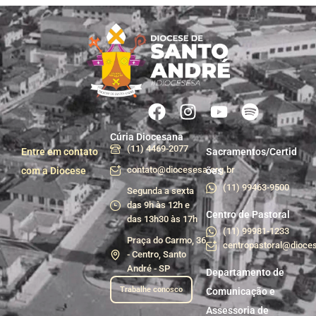
Cúria Diocesana
(11) 4469-2077
Entre em contato
Sacramentos/Certid
contato@diocesesa.org.br
com a Diocese
ões
(11) 99463-9500
Segunda a sexta
das 9h às 12h e
Centro de Pastoral
das 13h30 às 17h
(11) 99981-1233
Praça do Carmo, 36
centropastoral@dioces
- Centro, Santo
André - SP
Departamento de
Trabalhe conosco
Comunicação e
Assessoria de