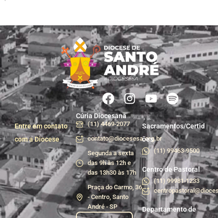
Cúria Diocesana
(11) 4469-2077
Entre em contato
Sacramentos/Certid
contato@diocesesa.org.br
com a Diocese
ões
(11) 99463-9500
Segunda a sexta
das 9h às 12h e
Centro de Pastoral
das 13h30 às 17h
(11) 99981-1233
Praça do Carmo, 36
centropastoral@dioces
- Centro, Santo
André - SP
Departamento de