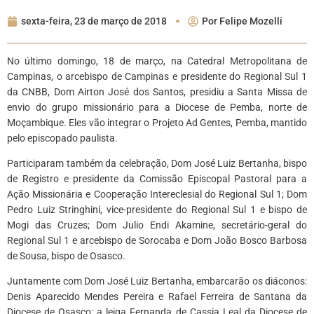
sexta-feira, 23 de março de 2018
Por
Felipe Mozelli
No último domingo, 18 de março, na Catedral Metropolitana de
Campinas, o arcebispo de Campinas e presidente do Regional Sul 1
da CNBB, Dom Airton José dos Santos, presidiu a Santa Missa de
envio do grupo missionário para a Diocese de Pemba, norte de
Moçambique. Eles vão integrar o Projeto Ad Gentes, Pemba, mantido
pelo episcopado paulista.
Participaram também da celebração, Dom José Luiz Bertanha, bispo
de Registro e presidente da Comissão Episcopal Pastoral para a
Ação Missionária e Cooperação Intereclesial do Regional Sul 1; Dom
Pedro Luiz Stringhini, vice-presidente do Regional Sul 1 e bispo de
Mogi das Cruzes; Dom Julio Endi Akamine, secretário-geral do
Regional Sul 1 e arcebispo de Sorocaba e Dom João Bosco Barbosa
de Sousa, bispo de Osasco.
Juntamente com Dom José Luiz Bertanha, embarcarão os diáconos:
Denis Aparecido Mendes Pereira e Rafael Ferreira de Santana da
Diocese de Osasco; a leiga Fernanda de Cassia Leal da Diocese de