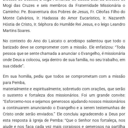
Mogi das Cruzes e seis membros da Fraternidade Missionária o
Caminho: Pe. Boaventura dos Pobres de Jesus, Fr. Cléofas Filho do
Monte Calvários, Ir. Hadassa do Amor Eucarístico, Ir. Nazareth
Hóstia de Cristo, Ir. Séphora do Humilde Rei Jesus, e o leigo Leandro
Martins Soares.
No contexto do Ano do Laicato o arcebispo salientou que todo o
batizado deve se comprometer com a missão. Ele enfatizou: “Toda
pessoa que se sente chamada a anunciar o Evangelho, é missionária
onde Deus a colocou, seja dentro de sua família, no seu trabalho, em
sua cidade”.
Em sua homilia, pediu que todos se comprometam com a missão
para Pemba,
materialmente e espiritualmente, sobretudo com orações, que serão
o sustento e fortaleza dos missionários. Foi um grande convite:
“Esforcemo-nos e sejamos generosos ajudando nossos missionários
a continuarem anunciando o Evangelho e a serem testemunhas de
Cristo onde serão enviados.” Ele concluiu agradecendo a Deus por
esta resposta à Igreja de Pemba: “Que o Senhor nos fortaleça, nos
ajude e nos faça cada vez mais corajosos e generosos na partilha