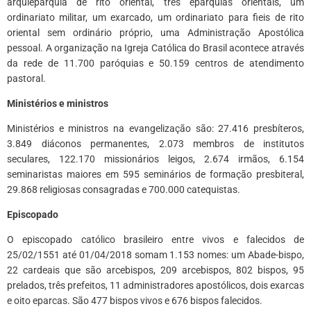
arquieparquia de rito oriental, três eparquias orientais, um
ordinariato militar, um exarcado, um ordinariato para fieis de rito
oriental sem ordinário próprio, uma Administração Apostólica
pessoal. A organização na Igreja Católica do Brasil acontece através
da rede de 11.700 paróquias e 50.159 centros de atendimento
pastoral.
Ministérios e ministros
Ministérios e ministros na evangelização são: 27.416 presbíteros,
3.849 diáconos permanentes, 2.073 membros de institutos
seculares, 122.170 missionários leigos, 2.674 irmãos, 6.154
seminaristas maiores em 595 seminários de formação presbiteral,
29.868 religiosas consagradas e 700.000 catequistas.
Episcopado
O episcopado católico brasileiro entre vivos e falecidos de
25/02/1551 até 01/04/2018 somam 1.153 nomes: um Abade-bispo,
22 cardeais que são arcebispos, 209 arcebispos, 802 bispos, 95
prelados, três prefeitos, 11 administradores apostólicos, dois exarcas
e oito eparcas. São 477 bispos vivos e 676 bispos falecidos.