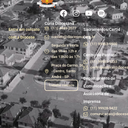
Cúria Diocesana
(11) 4469-2077
Entre em contato
Sacramentos/Certid
contato@diocesesa.org.br
com a Diocese
ões
(11) 99463-9500
Segunda a sexta
das 9h às 12h e
Centro de Pastoral
das 13h30 às 17h
(11) 99981-1233
Praça do Carmo, 36
centropastoral@dioces
- Centro, Santo
André - SP
Departamento de
Trabalhe conosco
Comunicação e
Assessoria de
Imprensa
(11) 99928-9422
comunicacao@diocese