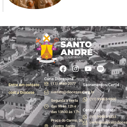
Cúria Diocesana
(11) 4469-2077
Entre em contato
Sacramentos/Certid
contato@diocesesa.org.br
com a Diocese
ões
(11) 99463-9500
Segunda a sexta
das 9h às 12h e
Centro de Pastoral
das 13h30 às 17h
(11) 99981-1233
Praça do Carmo, 36
centropastoral@dioces
- Centro, Santo