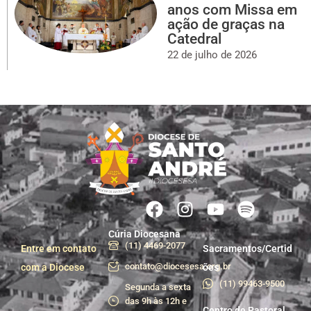
anos com Missa em
ação de graças na
Catedral
22 de julho de 2026
Cúria Diocesana
(11) 4469-2077
Entre em contato
Sacramentos/Certid
contato@diocesesa.org.br
com a Diocese
ões
(11) 99463-9500
Segunda a sexta
das 9h às 12h e
Centro de Pastoral