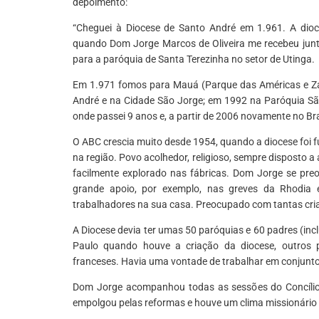
depoimento:
“Cheguei à Diocese de Santo André em 1.961. A dio
quando Dom Jorge Marcos de Oliveira me recebeu jun
para a paróquia de Santa Terezinha no setor de Utinga.
Em 1.971 fomos para Mauá (Parque das Américas e Zaí
André e na Cidade São Jorge; em 1992 na Paróquia Sã
onde passei 9 anos e, a partir de 2006 novamente no Bras
O ABC crescia muito desde 1954, quando a diocese foi 
na região. Povo acolhedor, religioso, sempre disposto a 
facilmente explorado nas fábricas. Dom Jorge se pre
grande apoio, por exemplo, nas greves da Rhodia 
trabalhadores na sua casa. Preocupado com tantas cria
A Diocese devia ter umas 50 paróquias e 60 padres (incl
Paulo quando houve a criação da diocese, outros po
franceses. Havia uma vontade de trabalhar em conjunto
Dom Jorge acompanhou todas as sessões do Concílio Va
empolgou pelas reformas e houve um clima missionário