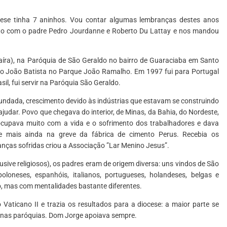
cese tinha 7 aninhos. Vou contar algumas lembranças destes anos
to com o padre Pedro Jourdanne e Roberto Du Lattay e nos mandou
ra), na Paróquia de São Geraldo no bairro de Guaraciaba em Santo
o João Batista no Parque João Ramalho. Em 1997 fui para Portugal
il, fui servir na Paróquia São Geraldo.
fundada, crescimento devido às indústrias que estavam se construindo
ajudar. Povo que chegava do interior, de Minas, da Bahia, do Nordeste,
ocupava muito com a vida e o sofrimento dos trabalhadores e dava
e mais ainda na greve da fábrica de cimento Perus. Recebia os
nças sofridas criou a Associação ”Lar Menino Jesus”.
usive religiosos), os padres eram de origem diversa: uns vindos de São
loneses, espanhóis, italianos, portugueses, holandeses, belgas e
, mas com mentalidades bastante diferentes.
ticano II e trazia os resultados para a diocese: a maior parte se
 nas paróquias. Dom Jorge apoiava sempre.