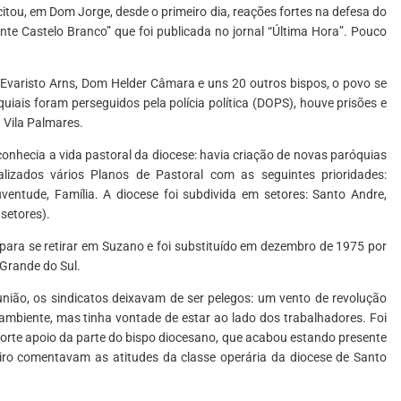
citou, em Dom Jorge, desde o primeiro dia, reações fortes na defesa do
te Castelo Branco” que foi publicada no jornal “Última Hora”. Pouco
 Evaristo Arns, Dom Helder Câmara e uns 20 outros bispos, o povo se
ais foram perseguidos pela polícia política (DOPS), houve prisões e
 Vila Palmares.
onhecia a vida pastoral da diocese: havia criação de novas paróquias
lizados vários Planos de Pastoral com as seguintes prioridades:
ventude, Família. A diocese foi subdivida em setores: Santo Andre,
setores).
ara se retirar em Suzano e foi substituído em dezembro de 1975 por
Grande do Sul.
 união, os sindicatos deixavam de ser pelegos: um vento de revolução
mbiente, mas tinha vontade de estar ao lado dos trabalhadores. Foi
orte apoio da parte do bispo diocesano, que acabou estando presente
nteiro comentavam as atitudes da classe operária da diocese de Santo