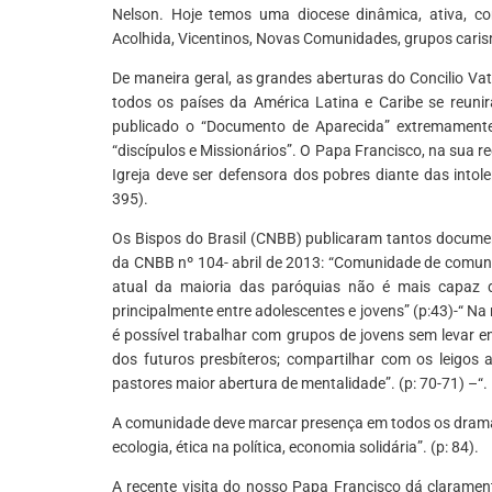
Nelson. Hoje temos uma diocese dinâmica, ativa, co
Acolhida, Vicentinos, Novas Comunidades, grupos carismá
De maneira geral, as grandes aberturas do Concilio V
todos os países da América Latina e Caribe se reunira
publicado o “Documento de Aparecida” extremamente 
“discípulos e Missionários”. O Papa Francisco, na sua 
Igreja deve ser defensora dos pobres diante das into
395).
Os Bispos do Brasil (CNBB) publicaram tantos documen
da CNBB nº 104- abril de 2013: “Comunidade de comunid
atual da maioria das paróquias não é mais capaz d
principalmente entre adolescentes e jovens” (p:43)-“ Na
é possível trabalhar com grupos de jovens sem levar e
dos futuros presbíteros; compartilhar com os leigos
pastores maior abertura de mentalidade”. (p: 70-71) –“.
A comunidade deve marcar presença em todos os dramas
ecologia, ética na política, economia solidária”. (p: 84).
A recente visita do nosso Papa Francisco dá claramen