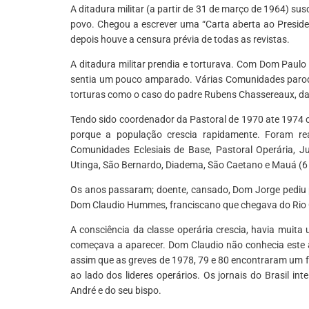
A ditadura militar (a partir de 31 de março de 1964) sus
povo. Chegou a escrever uma “Carta aberta ao Presiden
depois houve a censura prévia de todas as revistas.
A ditadura militar prendia e torturava. Com Dom Paulo
sentia um pouco amparado. Várias Comunidades paroqui
torturas como o caso do padre Rubens Chassereaux, da
Tendo sido coordenador da Pastoral de 1970 ate 1974 c
porque a população crescia rapidamente. Foram rea
Comunidades Eclesiais de Base, Pastoral Operária, Ju
Utinga, São Bernardo, Diadema, São Caetano e Mauá (6 
Os anos passaram; doente, cansado, Dom Jorge pediu p
Dom Claudio Hummes, franciscano que chegava do Rio 
A consciência da classe operária crescia, havia muita
começava a aparecer. Dom Claudio não conhecia este a
assim que as greves de 1978, 79 e 80 encontraram um f
ao lado dos lideres operários. Os jornais do Brasil i
André e do seu bispo.