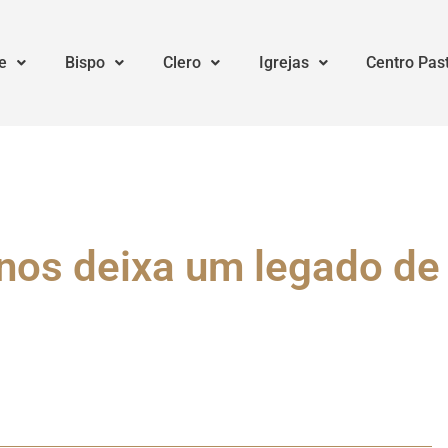
e
Bispo
Clero
Igrejas
Centro Pas
os deixa um legado de 