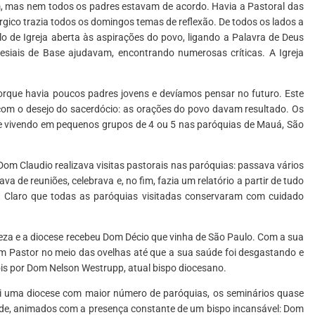
, mas nem todos os padres estavam de acordo. Havia a Pastoral das
rgico trazia todos os domingos temas de reflexão. De todos os lados a
o de Igreja aberta às aspirações do povo, ligando a Palavra de Deus
esiais de Base ajudavam, encontrando numerosas críticas. A Igreja
orque havia poucos padres jovens e devíamos pensar no futuro. Este
com o desejo do sacerdócio: as orações do povo davam resultado. Os
e vivendo em pequenos grupos de 4 ou 5 nas paróquias de Mauá, São
. Dom Claudio realizava visitas pastorais nas paróquias: passava vários
 de reuniões, celebrava e, no fim, fazia um relatório a partir de tudo
. Claro que todas as paróquias visitadas conservaram com cuidado
eza e a diocese recebeu Dom Décio que vinha de São Paulo. Com a sua
om Pastor no meio das ovelhas até que a sua saúde foi desgastando e
is por Dom Nelson Westrupp, atual bispo diocesano.
ei uma diocese com maior número de paróquias, os seminários quase
dade, animados com a presença constante de um bispo incansável: Dom