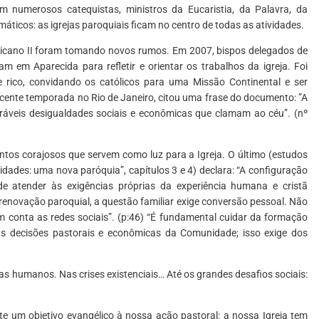
m numerosos catequistas, ministros da Eucaristia, da Palavra, da
ticos: as igrejas paroquiais ficam no centro de todas as atividades.
aticano II foram tomando novos rumos. Em 2007, bispos delegados de
m em Aparecida para refletir e orientar os trabalhos da igreja. Foi
rico, convidando os católicos para uma Missão Continental e ser
recente temporada no Rio de Janeiro, citou uma frase do documento: ”A
leráveis desigualdades sociais e econômicas que clamam ao céu”. (nº
tos corajosos que servem como luz para a Igreja. O último (estudos
ades: uma nova paróquia”, capítulos 3 e 4) declara: “A configuração
e atender às exigências próprias da experiência humana e cristã
 renovação paroquial, a questão familiar exige conversão pessoal. Não
m conta as redes sociais”. (p:46) “É fundamental cuidar da formação
 as decisões pastorais e econômicas da Comunidade; isso exige dos
 humanos. Nas crises existenciais… Até os grandes desafios sociais:
te um objetivo evangélico à nossa ação pastoral: a nossa Igreja tem