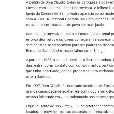
A pedido de Dom Claudio todas as paróquias ajudavam
Favelas com o padre Rubens Chassereaux, o folheto litú
Igreja da Diocese de Santo Andre aparecia como model
com a vida. A Pastoral Operária, as Comunidades Ecl
estava presente nas lutas do povo por mais justiça.
Dom Claudio incentivou muito a Pastoral Vocacional p
esforço deu frutos e os jovens começaram a aparecer 
seminaristas se preparavam para ser padres na dioces
Bernardo, Santo André e especialmente em Utinga.
A partir de 1985, a situação evoluiu: a liberdade voltou
dias, entrando em contato com os movimentos, participava
que tinha observado, dando propostas para melhorar
estes relatórios.
Em 1997, Dom Claudio foi nomeado arcebispo de Fortal
grande capacidade de acolher, ele continuou a ser o B
acabou falecendo em 2003, substituído uns meses depo
Fiquei ausente de 1997 ate 2006: ao retornar encontr
lotados, os movimentos e as pastorais em plena ativi