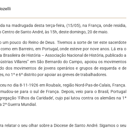
ozelli
a na madrugada desta terça-feira, (15/05), na França, onde residia,
 Centro de Santo André, às 15h, deste domingo, 20 de maio.
 um pouco do Reino de Deus. Tivemos a sorte de ter este sacerdote
 como em Barreiro, em Portugal, onde esteve por nove anos. Lá era o
 Brasileira de História – Associação Nacional de História, publicado a
Indústrias Villares” em São Bernardo do Campo, apoiou os movimentos
o lado dos movimentos de jovens operários e grupos de esquerda e de
s, no 1º e 6º distrito por apoiar as greves de trabalhadores.
ceu no dia 8-11-1926 em Roubaíx, região Nord-Pas-de-Calais, França.
dou-se para o sul de França. Depois, veio para o Brasil, Portugal
gregação ‘Filhos da Caridade’, cujo pai lutou contra os alemães na 1ª
a 2ª Guerra Mundial.
ra relatar o seu olhar sobre a Diocese de Santo André. Sigamos o seu