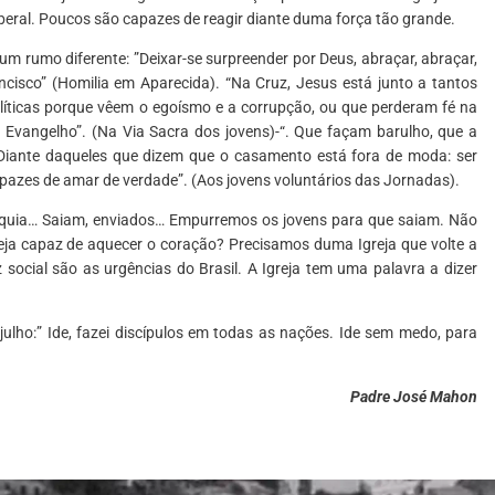
eral. Poucos são capazes de reagir diante duma força tão grande.
um rumo diferente: ”Deixar-se surpreender por Deus, abraçar, abraçar,
isco” (Homilia em Aparecida). “Na Cruz, Jesus está junto a tantos
olíticas porque vêem o egoísmo e a corrupção, ou que perderam fé na
do Evangelho”. (Na Via Sacra dos jovens)-“. Que façam barulho, que a
- “Diante daqueles que dizem que o casamento está fora de moda: ser
capazes de amar de verdade”. (Aos jovens voluntários das Jornadas).
óquia… Saiam, enviados… Empurremos os jovens para que saiam. Não
ja capaz de aquecer o coração? Precisamos duma Igreja que volte a
 social são as urgências do Brasil. A Igreja tem uma palavra a dizer
ulho:” Ide, fazei discípulos em todas as nações. Ide sem medo, para
Padre José Mahon