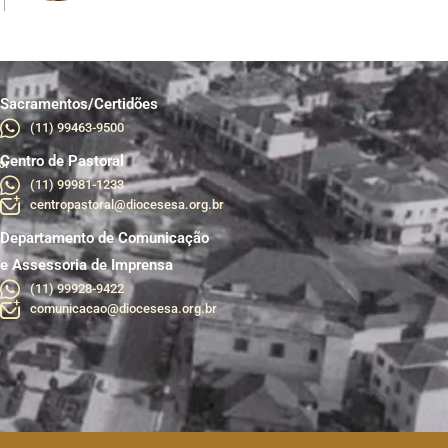
Sacramentos/Certidões
(11) 99463-9500
Centro de Pastoral
br
(11) 99981-1233
centropastoral@diocesesa.org.br
Departamento de Comunicação
e Assessoria de Imprensa
(11) 99928-9422
comunicacao@diocesesa.org.br