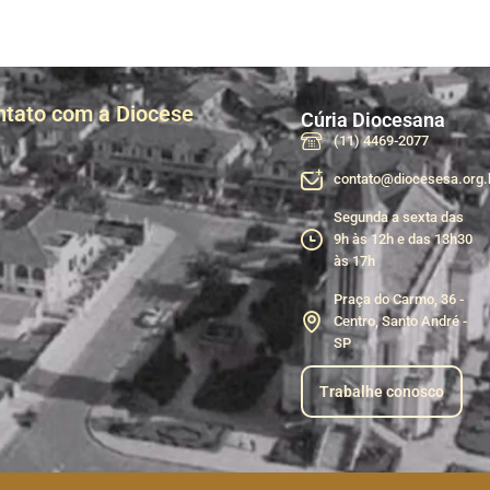
ntato com a Diocese
Cúria Diocesana
(11) 4469-2077
contato@diocesesa.org.
Segunda a sexta das
9h às 12h e das 13h30
às 17h
Praça do Carmo, 36 -
Centro, Santo André -
SP
Trabalhe conosco