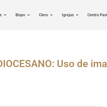
e
Bispo
Clero
Igrejas
Centro Pas
OCESANO: Uso de ima