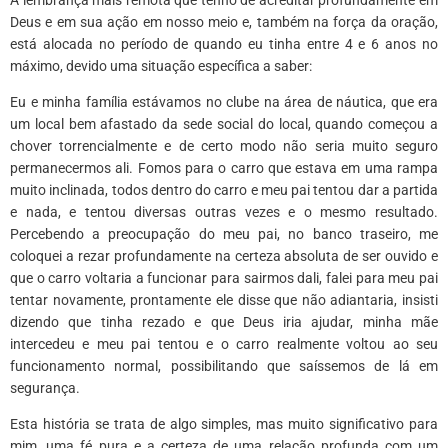
Deus e em sua ação em nosso meio e, também na força da oração,
está alocada no período de quando eu tinha entre 4 e 6 anos no
máximo, devido uma situação específica a saber:
Eu e minha família estávamos no clube na área de náutica, que era
um local bem afastado da sede social do local, quando começou a
chover torrencialmente e de certo modo não seria muito seguro
permanecermos ali. Fomos para o carro que estava em uma rampa
muito inclinada, todos dentro do carro e meu pai tentou dar a partida
e nada, e tentou diversas outras vezes e o mesmo resultado.
Percebendo a preocupação do meu pai, no banco traseiro, me
coloquei a rezar profundamente na certeza absoluta de ser ouvido e
que o carro voltaria a funcionar para sairmos dali, falei para meu pai
tentar novamente, prontamente ele disse que não adiantaria, insisti
dizendo que tinha rezado e que Deus iria ajudar, minha mãe
intercedeu e meu pai tentou e o carro realmente voltou ao seu
funcionamento normal, possibilitando que saíssemos de lá em
segurança.
Esta história se trata de algo simples, mas muito significativo para
mim, uma fé pura e a certeza de uma relação profunda com um