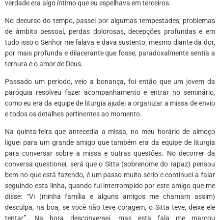
verdade era algo íntimo que eu espelhava em terceiros.
No decurso do tempo, passei por algumas tempestades, problemas
de âmbito pessoal, perdas dolorosas, decepções profundas e em
tudo isso o Senhor me falava e dava sustento, mesmo diante da dor,
por mais profunda e dilacerante que fosse, paradoxalmente sentia a
ternura e o amor de Deus.
Passado um período, veio a bonança, foi então que um jovem da
paróquia resolveu fazer acompanhamento e entrar no seminário,
como eu era da equipe de liturgia ajudei a organizar a missa de envio
e todos os detalhes pertinentes ao momento.
Na quinta-feira que antecedia a missa, no meu horário de almoço
liguei para um grande amigo que também era da equipe de liturgia
para conversar sobre a missa e outras questões. No decorrer da
conversa questionei, será que o Sitta (sobrenome do rapaz) pensou
bem no que está fazendo, é um passo muito sério e continuei a falar
seguindo esta linha, quando fui interrompido por este amigo que me
disse: “Vi (minha família e alguns amigos me chamam assim)
desculpa, na boa, se você não teve coragem, o Sitta teve, deixe ele
tentar”. Na hora desconversei, mas esta fala me marcou