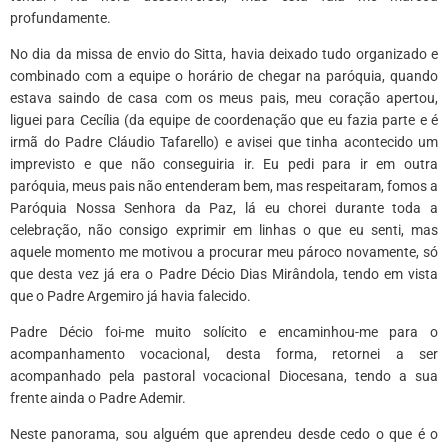
profundamente.
No dia da missa de envio do Sitta, havia deixado tudo organizado e
combinado com a equipe o horário de chegar na paróquia, quando
estava saindo de casa com os meus pais, meu coração apertou,
liguei para Cecília (da equipe de coordenação que eu fazia parte e é
irmã do Padre Cláudio Tafarello) e avisei que tinha acontecido um
imprevisto e que não conseguiria ir. Eu pedi para ir em outra
paróquia, meus pais não entenderam bem, mas respeitaram, fomos a
Paróquia Nossa Senhora da Paz, lá eu chorei durante toda a
celebração, não consigo exprimir em linhas o que eu senti, mas
aquele momento me motivou a procurar meu pároco novamente, só
que desta vez já era o Padre Décio Dias Mirândola, tendo em vista
que o Padre Argemiro já havia falecido.
Padre Décio foi-me muito solícito e encaminhou-me para o
acompanhamento vocacional, desta forma, retornei a ser
acompanhado pela pastoral vocacional Diocesana, tendo a sua
frente ainda o Padre Ademir.
Neste panorama, sou alguém que aprendeu desde cedo o que é o