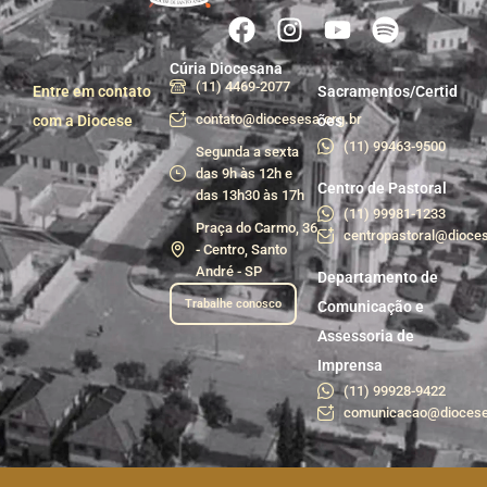
Cúria Diocesana
(11) 4469-2077
Entre em contato
Sacramentos/Certid
contato@diocesesa.org.br
com a Diocese
ões
(11) 99463-9500
Segunda a sexta
das 9h às 12h e
Centro de Pastoral
das 13h30 às 17h
(11) 99981-1233
Praça do Carmo, 36
centropastoral@dioces
- Centro, Santo
André - SP
Departamento de
Trabalhe conosco
Comunicação e
Assessoria de
Imprensa
(11) 99928-9422
comunicacao@diocese