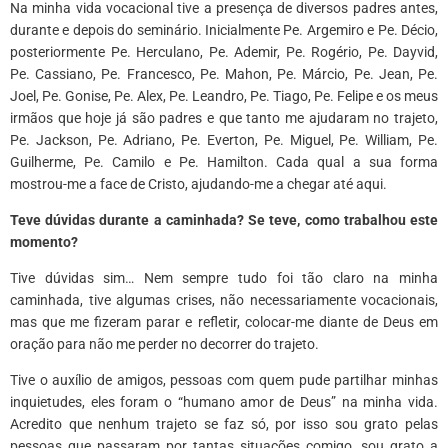
Na minha vida vocacional tive a presença de diversos padres antes,
durante e depois do seminário. Inicialmente Pe. Argemiro e Pe. Décio,
posteriormente Pe. Herculano, Pe. Ademir, Pe. Rogério, Pe. Dayvid,
Pe. Cassiano, Pe. Francesco, Pe. Mahon, Pe. Márcio, Pe. Jean, Pe.
Joel, Pe. Gonise, Pe. Alex, Pe. Leandro, Pe. Tiago, Pe. Felipe e os meus
irmãos que hoje já são padres e que tanto me ajudaram no trajeto,
Pe. Jackson, Pe. Adriano, Pe. Everton, Pe. Miguel, Pe. William, Pe.
Guilherme, Pe. Camilo e Pe. Hamilton. Cada qual a sua forma
mostrou-me a face de Cristo, ajudando-me a chegar até aqui.
Teve dúvidas durante a caminhada? Se teve, como trabalhou este
momento?
Tive dúvidas sim… Nem sempre tudo foi tão claro na minha
caminhada, tive algumas crises, não necessariamente vocacionais,
mas que me fizeram parar e refletir, colocar-me diante de Deus em
oração para não me perder no decorrer do trajeto.
Tive o auxílio de amigos, pessoas com quem pude partilhar minhas
inquietudes, eles foram o “humano amor de Deus” na minha vida.
Acredito que nenhum trajeto se faz só, por isso sou grato pelas
pessoas que passaram por tantas situações comigo, sou grato a