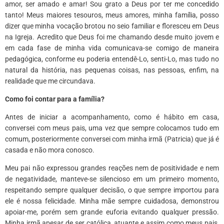
amor, ser amado e amar! Sou grato a Deus por ter me concedido
tanto! Meus maiores tesouros, meus amores, minha família, posso
dizer que minha vocação brotou no seio familiar e floresceu em Deus
na Igreja. Acredito que Deus foi me chamando desde muito jovem e
em cada fase de minha vida comunicava-se comigo de maneira
pedagógica, conforme eu poderia entendê-Lo, senti-Lo, mas tudo no
natural da história, nas pequenas coisas, nas pessoas, enfim, na
realidade que me circundava.
Como foi contar para a família?
Antes de iniciar a acompanhamento, como é hábito em casa,
conversei com meus pais, uma vez que sempre colocamos tudo em
comum, posteriormente conversei com minha irmã (Patricia) que já é
casada e não mora conosco.
Meu pai não expressou grandes reações nem de positividade e nem
de negatividade, manteve-se silencioso em um primeiro momento,
respeitando sempre qualquer decisão, o que sempre importou para
ele é nossa felicidade. Minha mãe sempre cuidadosa, demonstrou
apoiar-me, porém sem grande euforia evitando qualquer pressão.
Minha irmã apesar de ser católica, atuante e assim como meus pais,