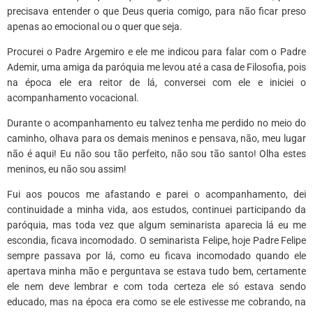
precisava entender o que Deus queria comigo, para não ficar preso
apenas ao emocional ou o quer que seja.
Procurei o Padre Argemiro e ele me indicou para falar com o Padre
Ademir, uma amiga da paróquia me levou até a casa de Filosofia, pois
na época ele era reitor de lá, conversei com ele e iniciei o
acompanhamento vocacional.
Durante o acompanhamento eu talvez tenha me perdido no meio do
caminho, olhava para os demais meninos e pensava, não, meu lugar
não é aqui! Eu não sou tão perfeito, não sou tão santo! Olha estes
meninos, eu não sou assim!
Fui aos poucos me afastando e parei o acompanhamento, dei
continuidade a minha vida, aos estudos, continuei participando da
paróquia, mas toda vez que algum seminarista aparecia lá eu me
escondia, ficava incomodado. O seminarista Felipe, hoje Padre Felipe
sempre passava por lá, como eu ficava incomodado quando ele
apertava minha mão e perguntava se estava tudo bem, certamente
ele nem deve lembrar e com toda certeza ele só estava sendo
educado, mas na época era como se ele estivesse me cobrando, na