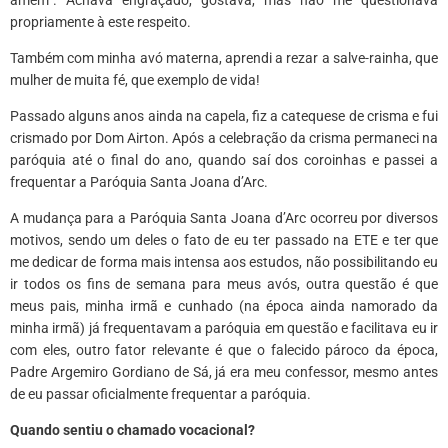
propriamente à este respeito.
Também com minha avó materna, aprendi a rezar a salve-rainha, que
mulher de muita fé, que exemplo de vida!
Passado alguns anos ainda na capela, fiz a catequese de crisma e fui
crismado por Dom Airton. Após a celebração da crisma permaneci na
paróquia até o final do ano, quando saí dos coroinhas e passei a
frequentar a Paróquia Santa Joana d’Arc.
A mudança para a Paróquia Santa Joana d’Arc ocorreu por diversos
motivos, sendo um deles o fato de eu ter passado na ETE e ter que
me dedicar de forma mais intensa aos estudos, não possibilitando eu
ir todos os fins de semana para meus avós, outra questão é que
meus pais, minha irmã e cunhado (na época ainda namorado da
minha irmã) já frequentavam a paróquia em questão e facilitava eu ir
com eles, outro fator relevante é que o falecido pároco da época,
Padre Argemiro Gordiano de Sá, já era meu confessor, mesmo antes
de eu passar oficialmente frequentar a paróquia.
Quando sentiu o chamado vocacional?