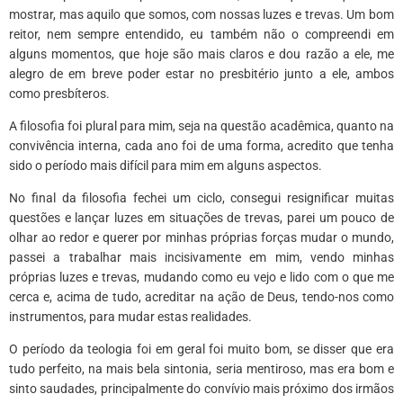
mostrar, mas aquilo que somos, com nossas luzes e trevas. Um bom
reitor, nem sempre entendido, eu também não o compreendi em
alguns momentos, que hoje são mais claros e dou razão a ele, me
alegro de em breve poder estar no presbitério junto a ele, ambos
como presbíteros.
A filosofia foi plural para mim, seja na questão acadêmica, quanto na
convivência interna, cada ano foi de uma forma, acredito que tenha
sido o período mais difícil para mim em alguns aspectos.
No final da filosofia fechei um ciclo, consegui resignificar muitas
questões e lançar luzes em situações de trevas, parei um pouco de
olhar ao redor e querer por minhas próprias forças mudar o mundo,
passei a trabalhar mais incisivamente em mim, vendo minhas
próprias luzes e trevas, mudando como eu vejo e lido com o que me
cerca e, acima de tudo, acreditar na ação de Deus, tendo-nos como
instrumentos, para mudar estas realidades.
O período da teologia foi em geral foi muito bom, se disser que era
tudo perfeito, na mais bela sintonia, seria mentiroso, mas era bom e
sinto saudades, principalmente do convívio mais próximo dos irmãos