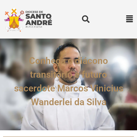
Conheça o diácono
transitório e futuro
sacerdote Marcos Vinicius
Wanderlei da Silva