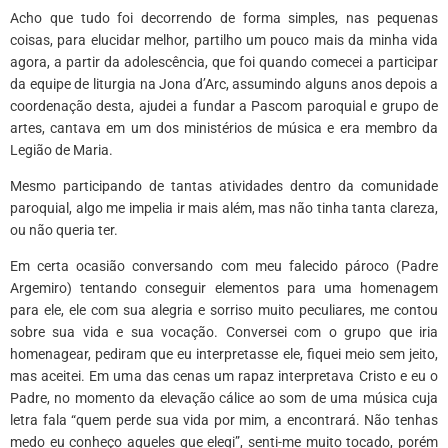
Acho que tudo foi decorrendo de forma simples, nas pequenas
coisas, para elucidar melhor, partilho um pouco mais da minha vida
agora, a partir da adolescência, que foi quando comecei a participar
da equipe de liturgia na Jona d’Arc, assumindo alguns anos depois a
coordenação desta, ajudei a fundar a Pascom paroquial e grupo de
artes, cantava em um dos ministérios de música e era membro da
Legião de Maria.
Mesmo participando de tantas atividades dentro da comunidade
paroquial, algo me impelia ir mais além, mas não tinha tanta clareza,
ou não queria ter.
Em certa ocasião conversando com meu falecido pároco (Padre
Argemiro) tentando conseguir elementos para uma homenagem
para ele, ele com sua alegria e sorriso muito peculiares, me contou
sobre sua vida e sua vocação. Conversei com o grupo que iria
homenagear, pediram que eu interpretasse ele, fiquei meio sem jeito,
mas aceitei. Em uma das cenas um rapaz interpretava Cristo e eu o
Padre, no momento da elevação cálice ao som de uma música cuja
letra fala “quem perde sua vida por mim, a encontrará. Não tenhas
medo eu conheço aqueles que elegi”, senti-me muito tocado, porém