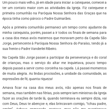
Um pouco mais velho, já em idade para iniciar a catequese, comecei a
ter um contato maior com as atividades da Igreja. Fiz catequese e
primeira comunhão na Paróquia Nossa Senhora das Graças que na
época tinha como pároco o Padre Guimarães.
Após a primeira comunhão permaneci um tempo como ajudante da
minha catequista, porém, passei a ir todos os finais de semana para
a casa dos meus avós maternos que moravam perto da Capela São
Jorge, pertencente à Paróquia Nossa Senhora do Paraíso, tendo já a
sua frente o Padre Vanderlei Ribeiro.
Na Capela São Jorge passei a participar da perseverança e do coral
de crianças, mas o serviço do altar me inquietava, pouco tempo
depois passei a servir como coroinha na capela. Lá passei momentos
de muita alegria. As lindas procissões, a unidade da comunidade, as
expressões de fé, quanta riqueza!
Amava ficar na casa dos meus avós, não apenas nos finais de
semana, mas também nas férias, pois sempre iam ministras da Igreja
fazer as orações de tarde lá, quando terminava eu sempre dizia, vai
com Deus, Deus te abençoe e, elas brincavam comigo, “tchau padre,
amém”. Achava engraçado, gostava, mas não me questionava