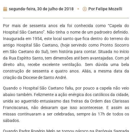
segunda-feira, 30 de julho de 2018
Por
Felipe Mozelli
Por mais de sessenta anos ela foi conhecida como “Capela do
Hospital São Caetano”. Não tinha o nome de um padroeiro definido.
Inaugurada em 1954, este local santo que fica dentro do terreno do
antigo Hospital São Caetano, (hoje servindo como Pronto Socorro
em São Caetano do Sul), tem história para contar. Situada no início
da Rua Espírito Santo, tem dimensões até bem avantajadas. Com pé
direito alto, recebe excelente ventilação. Sem dúvida uma bela
construção de sessenta e quatro anos. Aliás, a mesma data da
criação da Diocese de Santo André.
Quando o Hospital São Caetano faliu, por pouco a capela não veio
abaixo também. Felizmente a ação enérgica dos católicos da cidade,
unida ao aguerrido entusiasmo das freiras da Ordem das Clarissas
Franciscanas, não deixaram que isso acontecesse. E assim as
missas continuaram a ser celebradas, sempre às 17h de todos os
sábados.
Quando Padre Rogério Melo se tornou pároco na Paróquia Sagrada