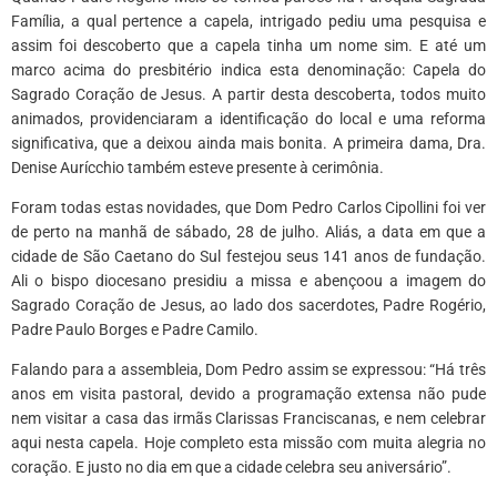
Família, a qual pertence a capela, intrigado pediu uma pesquisa e
assim foi descoberto que a capela tinha um nome sim. E até um
marco acima do presbitério indica esta denominação: Capela do
Sagrado Coração de Jesus. A partir desta descoberta, todos muito
animados, providenciaram a identificação do local e uma reforma
significativa, que a deixou ainda mais bonita. A primeira dama, Dra.
Denise Aurícchio também esteve presente à cerimônia.
Foram todas estas novidades, que Dom Pedro Carlos Cipollini foi ver
de perto na manhã de sábado, 28 de julho. Aliás, a data em que a
cidade de São Caetano do Sul festejou seus 141 anos de fundação.
Ali o bispo diocesano presidiu a missa e abençoou a imagem do
Sagrado Coração de Jesus, ao lado dos sacerdotes, Padre Rogério,
Padre Paulo Borges e Padre Camilo.
Falando para a assembleia, Dom Pedro assim se expressou: “Há três
anos em visita pastoral, devido a programação extensa não pude
nem visitar a casa das irmãs Clarissas Franciscanas, e nem celebrar
aqui nesta capela. Hoje completo esta missão com muita alegria no
coração. E justo no dia em que a cidade celebra seu aniversário”.