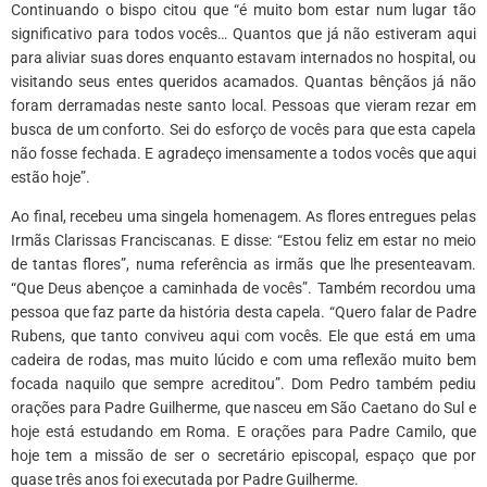
Continuando o bispo citou que “é muito bom estar num lugar tão
significativo para todos vocês… Quantos que já não estiveram aqui
para aliviar suas dores enquanto estavam internados no hospital, ou
visitando seus entes queridos acamados. Quantas bênçãos já não
foram derramadas neste santo local. Pessoas que vieram rezar em
busca de um conforto. Sei do esforço de vocês para que esta capela
não fosse fechada. E agradeço imensamente a todos vocês que aqui
estão hoje”.
Ao final, recebeu uma singela homenagem. As flores entregues pelas
Irmãs Clarissas Franciscanas. E disse: “Estou feliz em estar no meio
de tantas flores”, numa referência as irmãs que lhe presenteavam.
“Que Deus abençoe a caminhada de vocês”. Também recordou uma
pessoa que faz parte da história desta capela. “Quero falar de Padre
Rubens, que tanto conviveu aqui com vocês. Ele que está em uma
cadeira de rodas, mas muito lúcido e com uma reflexão muito bem
focada naquilo que sempre acreditou”. Dom Pedro também pediu
orações para Padre Guilherme, que nasceu em São Caetano do Sul e
hoje está estudando em Roma. E orações para Padre Camilo, que
hoje tem a missão de ser o secretário episcopal, espaço que por
quase três anos foi executada por Padre Guilherme.