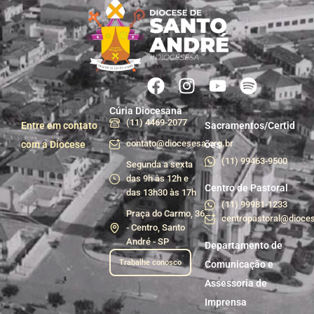
Cúria Diocesana
(11) 4469-2077
Entre em contato
Sacramentos/Certid
contato@diocesesa.org.br
com a Diocese
ões
(11) 99463-9500
Segunda a sexta
das 9h às 12h e
Centro de Pastoral
das 13h30 às 17h
(11) 99981-1233
Praça do Carmo, 36
centropastoral@dioces
- Centro, Santo
André - SP
Departamento de
Trabalhe conosco
Comunicação e
Assessoria de
Imprensa