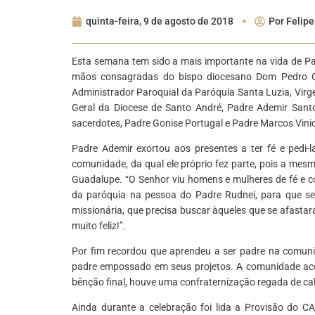
quinta-feira, 9 de agosto de 2018
Por
Felipe
Esta semana tem sido a mais importante na vida de Pad
mãos consagradas do bispo diocesano Dom Pedro Cipo
Administrador Paroquial da Paróquia Santa Luzia, Vir
Geral da Diocese de Santo André, Padre Ademir Santos
sacerdotes, Padre Gonise Portugal e Padre Marcos Vini
Padre Ademir exortou aos presentes a ter fé e pedi
comunidade, da qual ele próprio fez parte, pois a me
Guadalupe. “O Senhor viu homens e mulheres de fé e co
da paróquia na pessoa do Padre Rudnei, para que se
missionária, que precisa buscar àqueles que se afasta
muito feliz!”.
Por fim recordou que aprendeu a ser padre na comuni
padre empossado em seus projetos. A comunidade aco
bênção final, houve uma confraternização regada de ca
Ainda durante a celebração foi lida a Provisão do C