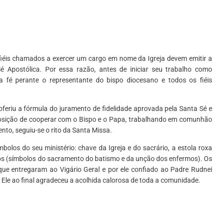
s fiéis chamados a exercer um cargo em nome da Igreja devem emitir a
é Apostólica. Por essa razão, antes de iniciar seu trabalho como
a fé perante o representante do bispo diocesano e todos os fiéis
feriu a fórmula do juramento de fidelidade aprovada pela Santa Sé e
posição de cooperar com o Bispo e o Papa, trabalhando em comunhão
nto, seguiu-se o rito da Santa Missa.
olos do seu ministério: chave da Igreja e do sacrário, a estola roxa
eos (símbolos do sacramento do batismo e da unção dos enfermos). Os
que entregaram ao Vigário Geral e por ele confiado ao Padre Rudnei
Ele ao final agradeceu a acolhida calorosa de toda a comunidade.