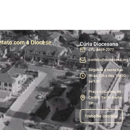
ntato com a Diocese
Cúria Diocesana
(11) 4469-2077
contato@diocesesa.org.
Segunda a sexta das
9h às 12h e das 13h30
às 17h
Praça do Carmo, 36 -
Centro, Santo André -
SP
Trabalhe conosco