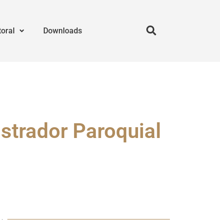
toral
Downloads
trador Paroquial