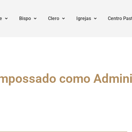
e
Bispo
Clero
Igrejas
Centro Pas
empossado como Adminis