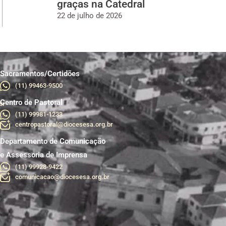
graças na Catedral
22 de julho de 2026
Sacramentos/Certidões
(11) 99463-9500
Centro de Pastoral
br
(11) 99981-1233
centropastoral@diocesesa.org.br
Departamento de Comunicação
e Assessoria de Imprensa
(11) 99928-9422
comunicacao@diocesesa.org.br