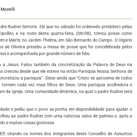
 Mozelli
re Rudnei Sertorio. Ele que no sábado foi ordenado presbítero pelas
llini, e na noite desta quarta-feira, (08/08), tomou posse como
gem e Mártir, no Jardim Thelma, em São Bernardo do Campo. O Vigário
 de Oliveira presidiu a missa de posse que foi concelebrada pelos
cius e acompanhada por grande número de fiéis.
-la a Jesus. Falou também da concretização da Palavra de Deus na
sma cresceu desde que ele esteve na então Paróquia Nossa Senhora de
ncretizou a paróquia”. Disse ainda que “Cristo se aproxima de todos
 tornem cada vez mais filhos de Deus. Uma paróquia acolhedora e
ram da Igreja. Uma comunidade dinâmica, na qual o padre Rudnei será
dade e pediu que o povo se ponha em disponibilidade para ajudar o
lheu ao padre Rudnei com uma calorosa salva de palmas e, após a
ldo e muitas coisas gostosas.
AEP, citando os nomes dos integrantes deste Conselho de Assuntos