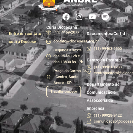
Cúria Diocesana
(11) 4469-2077
Entre em contato
Sacramentos/Certid
contato@diocesesa.org.br
com a Diocese
ões
(11) 99463-9500
Segunda a sexta
das 9h às 12h e
Centro de Pastoral
das 13h30 às 17h
(11) 99981-1233
Praça do Carmo, 36
centropastoral@dioces
- Centro, Santo
André - SP
Departamento de
Trabalhe conosco
Comunicação e
Assessoria de
Imprensa
(11) 99928-9422
comunicacao@diocese