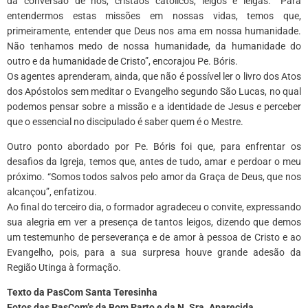
da conversão de nós, cristãos católicos, leigos e leigas. “Para
entendermos estas missões em nossas vidas, temos que,
primeiramente, entender que Deus nos ama em nossa humanidade.
Não tenhamos medo de nossa humanidade, da humanidade do
outro e da humanidade de Cristo”, encorajou Pe. Bóris.
Os agentes aprenderam, ainda, que não é possível ler o livro dos Atos
dos Apóstolos sem meditar o Evangelho segundo São Lucas, no qual
podemos pensar sobre a missão e a identidade de Jesus e perceber
que o essencial no discipulado é saber quem é o Mestre.
Outro ponto abordado por Pe. Bóris foi que, para enfrentar os
desafios da Igreja, temos que, antes de tudo, amar e perdoar o meu
próximo. “Somos todos salvos pelo amor da Graça de Deus, que nos
alcançou”, enfatizou.
Ao final do terceiro dia, o formador agradeceu o convite, expressando
sua alegria em ver a presença de tantos leigos, dizendo que demos
um testemunho de perseverança e de amor à pessoa de Cristo e ao
Evangelho, pois, para a sua surpresa houve grande adesão da
Região Utinga à formação.
Texto da PasCom Santa Teresinha
Fotos das PasCom’s da Bom Parto e da N. Sra. Aparecida