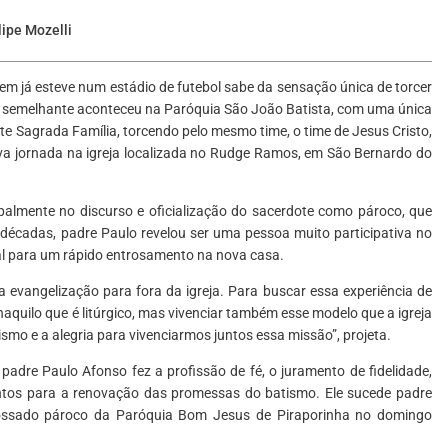
lipe Mozelli
uem já esteve num estádio de futebol sabe da sensação única de torcer
go semelhante aconteceu na Paróquia São João Batista, com uma única
itante Sagrada Família, torcendo pelo mesmo time, o time de Jesus Cristo,
a jornada na igreja localizada no Rudge Ramos, em São Bernardo do
ipalmente no discurso e oficialização do sacerdote como pároco, que
décadas, padre Paulo revelou ser uma pessoa muito participativa no
l para um rápido entrosamento na nova casa.
 evangelização para fora da igreja. Para buscar essa experiência de
naquilo que é litúrgico, mas vivenciar também esse modelo que a igreja
ismo e a alegria para vivenciarmos juntos essa missão”, projeta.
padre Paulo Afonso fez a profissão de fé, o juramento de fidelidade,
entos para a renovação das promessas do batismo. Ele sucede padre
possado pároco da Paróquia Bom Jesus de Piraporinha no domingo