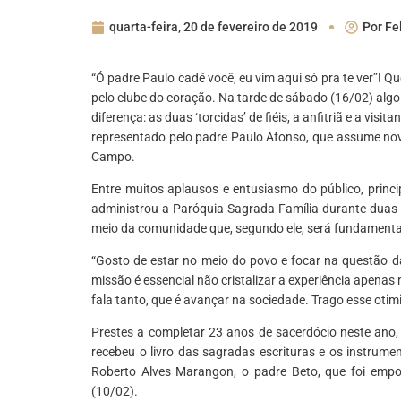
quarta-feira, 20 de fevereiro de 2019
Por
Fe
“Ó padre Paulo cadê você, eu vim aqui só pra te ver”! Q
pelo clube do coração. Na tarde de sábado (16/02) al
diferença: as duas ‘torcidas’ de fiéis, a anfitriã e a vis
representado pelo padre Paulo Afonso, que assume nov
Campo.
Entre muitos aplausos e entusiasmo do público, princ
administrou a Paróquia Sagrada Família durante duas 
meio da comunidade que, segundo ele, será fundamenta
“Gosto de estar no meio do povo e focar na questão da
missão é essencial não cristalizar a experiência apenas 
fala tanto, que é avançar na sociedade. Trago esse otim
Prestes a completar 23 anos de sacerdócio neste ano, 
recebeu o livro das sagradas escrituras e os instrum
Roberto Alves Marangon, o padre Beto, que foi em
(10/02).