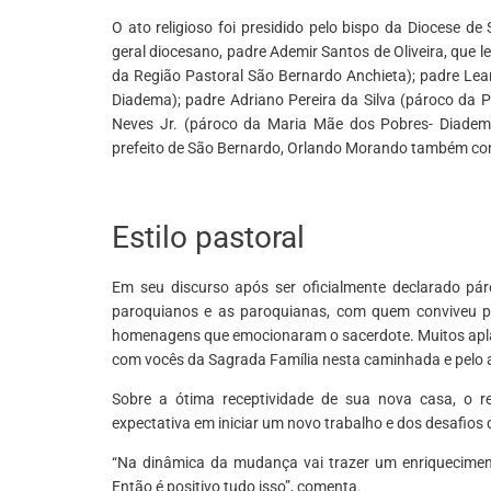
O ato religioso foi presidido pelo bispo da Diocese de
geral diocesano, padre Ademir Santos de Oliveira, que 
da Região Pastoral São Bernardo Anchieta); padre Lea
Diadema); padre Adriano Pereira da Silva (pároco da 
Neves Jr. (pároco da Maria Mãe dos Pobres- Diadema
prefeito de São Bernardo, Orlando Morando também co
*
Estilo pastoral
Em seu discurso após ser oficialmente declarado pá
paroquianos e as paroquianas, com quem conviveu 
homenagens que emocionaram o sacerdote. Muitos aplau
com vocês da Sagrada Família nesta caminhada e pelo 
Sobre a ótima receptividade de sua nova casa, o r
expectativa em iniciar um novo trabalho e dos desafios
“Na dinâmica da mudança vai trazer um enriquecime
Então é positivo tudo isso”, comenta.