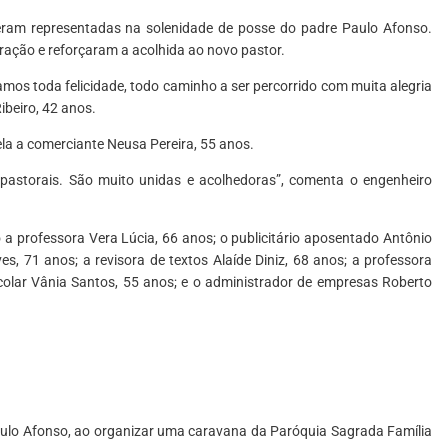
eram representadas na solenidade de posse do padre Paulo Afonso.
ação e reforçaram a acolhida ao novo pastor.
mos toda felicidade, todo caminho a ser percorrido com muita alegria
ibeiro, 42 anos.
ela a comerciante Neusa Pereira, 55 anos.
astorais. São muito unidas e acolhedoras”, comenta o engenheiro
 a professora Vera Lúcia, 66 anos; o publicitário aposentado Antônio
es, 71 anos; a revisora de textos Alaíde Diniz, 68 anos; a professora
olar Vânia Santos, 55 anos; e o administrador de empresas Roberto
aulo Afonso, ao organizar uma caravana da Paróquia Sagrada Família