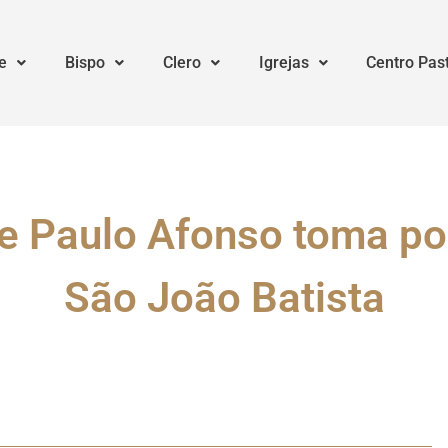
e
Bispo
Clero
Igrejas
Centro Pas
e Paulo Afonso toma po
São João Batista