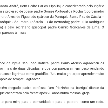
 Santo André, Dom Pedro Carlos Cipollini, e concelebrado pelo vigário
leu a provisão de posse; padre Gonise Portugal da Rocha (coordenador
ndro Alves de Figueredo (pároco da Paróquia Santa Rita de Cássia –
Paróquia São Pedro Apóstolo – São Bernardo); padre Júlio Rodrigues
) e pelo secretário episcopal, padre Camilo Gonçalves de Lima. O
mpareceu à missa.
roco da Igreja São João Batista, padre Paulo Afonso agradeceu os
por mais de duas décadas, e que compareceram em peso rendendo
sos e lágrimas como gratidão. “Sou muito grato por aprender muito
apoio de sempre”, agradece.
ecém-chegado padre confessa ‘um friozinho na barriga’ diante da
 que encontrará pela frente após 20 anos numa mesma igreja.
nto para mim, para a comunidade e para a pastoral como um todo.