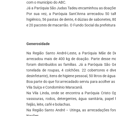
com o município do ABC.
Já a Paróquia São Judas Tadeu encaminhou as doações p
Por sua vez, a Paróquia Sant’Anna arrecadou 50 talhe
higiênico, 56 pastas de dente, 4 dúzias de sabonetes, 8
e 20 pacotes de macarrão. O Fundo Social da prefeitur
*
Generosidade
Na Região Santo André-Leste, a Paróquia Mãe de De
arrecadou mais de 400 kg de doação. Parte desse mont
foram distribuídos as famílias. Já a Paróquia São Ge
tonelada de roupas, 4 colchões. 22 cobertores e dive
desinfetante), itens de higiene pessoal, 50 litros de água
Boa parte do que foi arrecadado serviu para acolher as
Vila Suíça e Condomínio Maracanã.
Na Vila Linda, onde se encontra a Paróquia Cristo O
vassouras, rodos, detergentes, água sanitária, papel
feijão, leite, café e bolachas.
Na Região Santo André – Utinga, as arrecadações for
Nações.