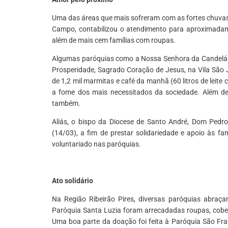
Uma das áreas que mais sofreram com as fortes chuvas
Campo, contabilizou o atendimento para aproximadame
além de mais cem famílias com roupas.
Algumas paróquias como a Nossa Senhora da Candelária
Prosperidade, Sagrado Coração de Jesus, na Vila São
de 1,2 mil marmitas e café da manhã (60 litros de leite
a fome dos mais necessitados da sociedade. Além d
também.
Aliás, o bispo da Diocese de Santo André, Dom Pedro 
(14/03), a fim de prestar solidariedade e apoio às f
voluntariado nas paróquias.
*
Ato solidário
Na Região Ribeirão Pires, diversas paróquias abraç
Paróquia Santa Luzia foram arrecadadas roupas, coberto
Uma boa parte da doação foi feita à Paróquia São Fran