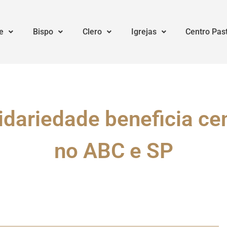
e
Bispo
Clero
Igrejas
Centro Pas
dariedade beneficia cen
no ABC e SP