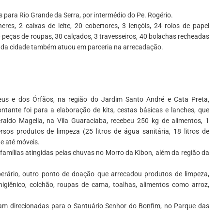
ara Rio Grande da Serra, por intermédio do Pe. Rogério.
res, 2 caixas de leite, 20 cobertores, 3 lençóis, 24 rolos de papel
0 peças de roupas, 30 calçados, 3 travesseiros, 40 bolachas recheadas
a da cidade também atuou em parceria na arrecadação.
us e dos Órfãos, na região do Jardim Santo André e Cata Preta,
ante foi para a elaboração de kits, cestas básicas e lanches, que
raldo Magella, na Vila Guaraciaba, recebeu 250 kg de alimentos, 1
rsos produtos de limpeza (25 litros de água sanitária, 18 litros de
 e até móveis.
 famílias atingidas pelas chuvas no Morro da Kibon, além da região da
perário, outro ponto de doação que arrecadou produtos de limpeza,
 higiênico, colchão, roupas de cama, toalhas, alimentos como arroz,
am direcionadas para o Santuário Senhor do Bonfim, no Parque das