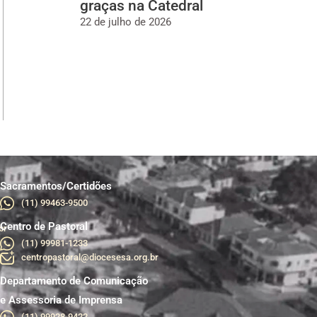
graças na Catedral
22 de julho de 2026
Sacramentos/Certidões
(11) 99463-9500
Centro de Pastoral
br
(11) 99981-1233
centropastoral@diocesesa.org.br
Departamento de Comunicação
e Assessoria de Imprensa
(11) 99928-9422