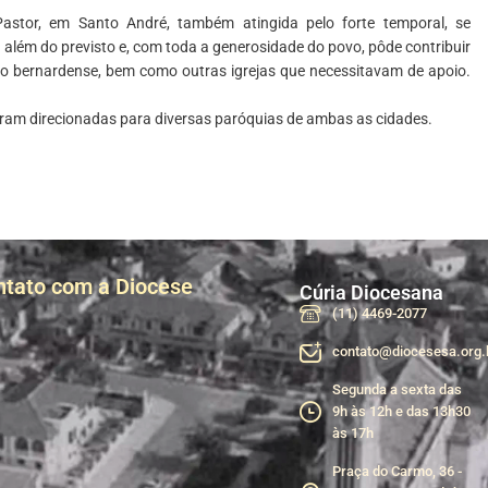
stor, em Santo André, também atingida pelo forte temporal, se
além do previsto e, com toda a generosidade do povo, pôde contribuir
são bernardense, bem como outras igrejas que necessitavam de apoio.
ram direcionadas para diversas paróquias de ambas as cidades.
ntato com a Diocese
Cúria Diocesana
(11) 4469-2077
contato@diocesesa.org.
Segunda a sexta das
9h às 12h e das 13h30
às 17h
Praça do Carmo, 36 -