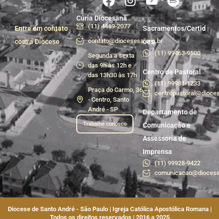
Cúria Diocesana
(11) 4469-2077
Entre em contato
Sacramentos/Certid
contato@diocesesa.org.br
com a Diocese
ões
(11) 99463-9500
Segunda a sexta
das 9h às 12h e
Centro de Pastoral
das 13h30 às 17h
(11) 99981-1233
Praça do Carmo, 36
centropastoral@dioces
- Centro, Santo
André - SP
Departamento de
Trabalhe conosco
Comunicação e
Assessoria de
Imprensa
(11) 99928-9422
comunicacao@diocese
Diocese de Santo André - São Paulo | Igreja Católica Apostólica Romana |
Todos os direitos reservados | 2016 a 2025