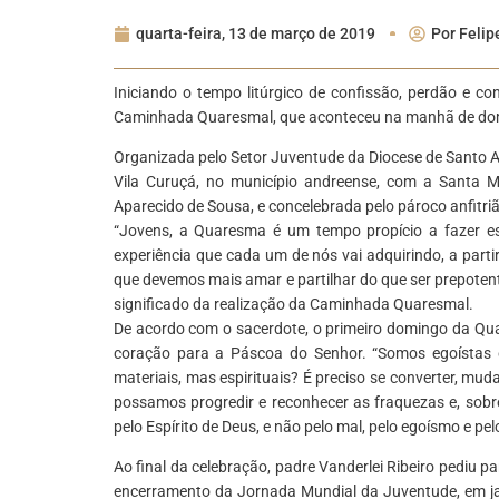
quarta-feira, 13 de março de 2019
Por
Felip
Iniciando o tempo litúrgico de confissão, perdão e c
Caminhada Quaresmal, que aconteceu na manhã de domi
Organizada pelo Setor Juventude da Diocese de Santo An
Vila Curuçá, no município andreense, com a Santa M
Aparecido de Sousa, e concelebrada pelo pároco anfitriã
“Jovens, a Quaresma é um tempo propício a fazer 
experiência que cada um de nós vai adquirindo, a par
que devemos mais amar e partilhar do que ser prepoten
significado da realização da Caminhada Quaresmal.
De acordo com o sacerdote, o primeiro domingo da Qua
coração para a Páscoa do Senhor. “Somos egoístas 
materiais, mas espirituais? É preciso se converter, mu
possamos progredir e reconhecer as fraquezas e, sobr
pelo Espírito de Deus, e não pelo mal, pelo egoísmo e pel
Ao final da celebração, padre Vanderlei Ribeiro pediu
encerramento da Jornada Mundial da Juventude, em j