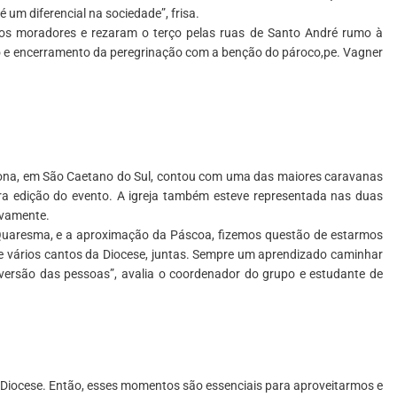
é um diferencial na sociedade”, frisa.
los moradores e rezaram o terço pelas ruas de Santo André rumo à
o e encerramento da peregrinação com a benção do pároco,pe. Vagner
lona, em São Caetano do Sul, contou com uma das maiores caravanas
eira edição do evento. A igreja também esteve representada nas duas
ivamente.
Quaresma, e a aproximação da Páscoa, fizemos questão de estarmos
 vários cantos da Diocese, juntas. Sempre um aprendizado caminhar
onversão das pessoas”, avalia o coordenador do grupo e estudante de
iocese. Então, esses momentos são essenciais para aproveitarmos e