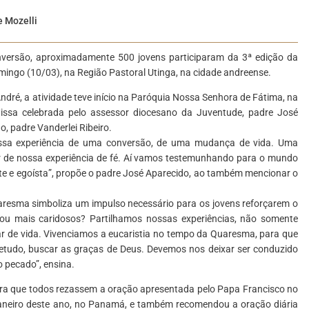
e Mozelli
onversão, aproximadamente 500 jovens participaram da 3ª edição da
ngo (10/03), na Região Pastoral Utinga, na cidade andreense.
dré, a atividade teve início na Paróquia Nossa Senhora de Fátima, na
issa celebrada pelo assessor diocesano da Juventude, padre José
o, padre Vanderlei Ribeiro.
essa experiência de uma conversão, de uma mudança de vida. Uma
tir de nossa experiência de fé. Aí vamos testemunhando para o mundo
te e egoísta”, propõe o padre José Aparecido, ao também mencionar o
resma simboliza um impulso necessário para os jovens reforçarem o
ou mais caridosos? Partilhamos nossas experiências, não somente
dar de vida. Vivenciamos a eucaristia no tempo da Quaresma, para que
etudo, buscar as graças de Deus. Devemos nos deixar ser conduzido
o pecado”, ensina.
 para que todos rezassem a oração apresentada pelo Papa Francisco no
aneiro deste ano, no Panamá, e também recomendou a oração diária