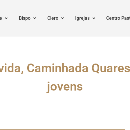
e
Bispo
Clero
Igrejas
Centro Pas
vida, Caminhada Quares
jovens