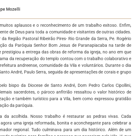
ipe Mozelli
, muitos aplausos e o reconhecimento de um trabalho exitoso. Enfim,
sente de Deus para toda a comunidade e visitantes de outras cidades.
 da Região Pastoral Ribeirão Pires- Rio Grande da Serra, Pe. Rogério
ração da Paróquia Senhor Bom Jesus de Paranapiacaba na tarde de
 prestigiou a entrega das obras de reforma da igreja, no ano em que
ama da recuperação do templo contou com o trabalho colaborativo e
efeitura andreense, comunidade da Vila e voluntários. Durante o dia
Santo André, Paulo Serra, seguida de apresentações de corais e grupo
pelo bispo da Diocese de Santo André, Dom Pedro Carlos Cipollini,
emais sacerdotes, o pároco anfitrião ressaltou o valor histórico de
zação e também turístico para a Vila, bem como expressou gratidão
ração da paróquia.
a da acolhida. Nosso trabalho é restaurar as pedras vivas. Cada
agora uma igreja reformada, bonita e aconchegante para celebrar a
enador regional. Tudo culminava para um dia histórico. Além de um