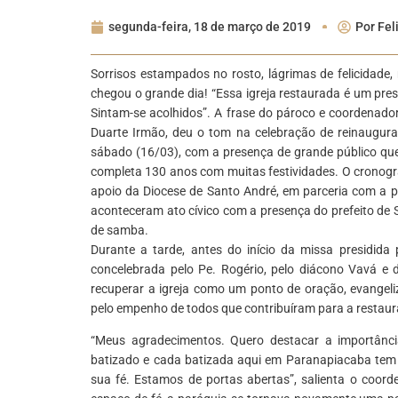
segunda-feira, 18 de março de 2019
Por
Fel
Sorrisos estampados no rosto, lágrimas de felicidade
chegou o grande dia! “Essa igreja restaurada é um pre
Sintam-se acolhidos”. A frase do pároco e coordenador
Duarte Irmão, deu o tom na celebração de reinaugu
sábado (16/03), com a presença de grande público que
completa 130 anos com muitas festividades. O cronogr
apoio da Diocese de Santo André, em parceria com a pr
aconteceram ato cívico com a presença do prefeito de 
de samba.
Durante a tarde, antes do início da missa presidida 
concelebrada pelo Pe. Rogério, pelo diácono Vavá e d
recuperar a igreja como um ponto de oração, evangeli
pelo empenho de todos que contribuíram para a restau
“Meus agradecimentos. Quero destacar a importânci
batizado e cada batizada aqui em Paranapiacaba tem 
sua fé. Estamos de portas abertas”, salienta o coord