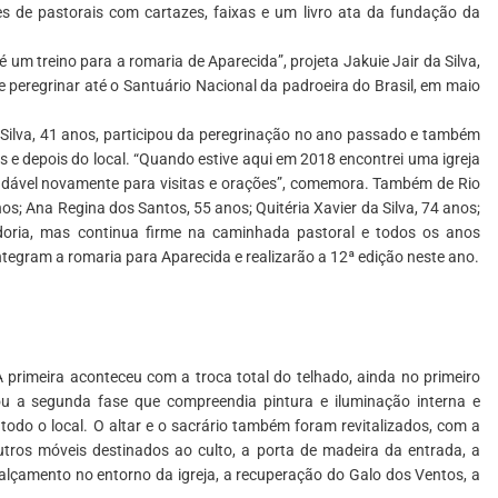
es de pastorais com cartazes, faixas e um livro ata da fundação da
um treino para a romaria de Aparecida”, projeta Jakuie Jair da Silva,
e peregrinar até o Santuário Nacional da padroeira do Brasil, em maio
da Silva, 41 anos, participou da peregrinação no ano passado e também
 e depois do local. “Quando estive aqui em 2018 encontrei uma igreja
gradável novamente para visitas e orações”, comemora. Também de Rio
nos; Ana Regina dos Santos, 55 anos; Quitéria Xavier da Silva, 74 anos;
adoria, mas continua firme na caminhada pastoral e todos os anos
tegram a romaria para Aparecida e realizarão a 12ª edição neste ano.
 primeira aconteceu com a troca total do telhado, ainda no primeiro
ou a segunda fase que compreendia pintura e iluminação interna e
 todo o local. O altar e o sacrário também foram revitalizados, com a
outros móveis destinados ao culto, a porta de madeira da entrada, a
 calçamento no entorno da igreja, a recuperação do Galo dos Ventos, a