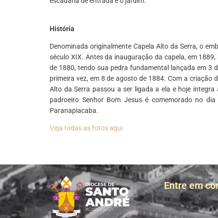
escadaria de entrada e o jardim.
*
História
Denominada originalmente Capela Alto da Serra, o em
século XIX. Antes da inauguração da capela, em 1889, 
de 1880, tendo sua pedra fundamental lançada em 3 de
primeira vez, em 8 de agosto de 1884. Com a criação d
Alto da Serra passou a ser ligada a ela e hoje integr
padroeiro Senhor Bom Jesus é comemorado no dia 6
Paranapiacaba.
Veja todas as fotos aqui
Entre em co