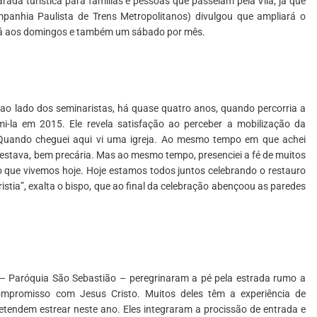
ada turística para famílias e pessoas que passeiam pela Vila, já que
anhia Paulista de Trens Metropolitanos) divulgou que ampliará o
rá aos domingos e também um sábado por mês.
 ao lado dos seminaristas, há quase quatro anos, quando percorria a
i-la em 2015. Ele revela satisfação ao perceber a mobilização da
“Quando cheguei aqui vi uma igreja. Ao mesmo tempo em que achei
ela estava, bem precária. Mas ao mesmo tempo, presenciei a fé de muitos
 que vivemos hoje. Hoje estamos todos juntos celebrando o restauro
stia”, exalta o bispo, que ao final da celebração abençoou as paredes
ra – Paróquia São Sebastião – peregrinaram a pé pela estrada rumo a
mpromisso com Jesus Cristo. Muitos deles têm a experiência de
etendem estrear neste ano. Eles integraram a procissão de entrada e