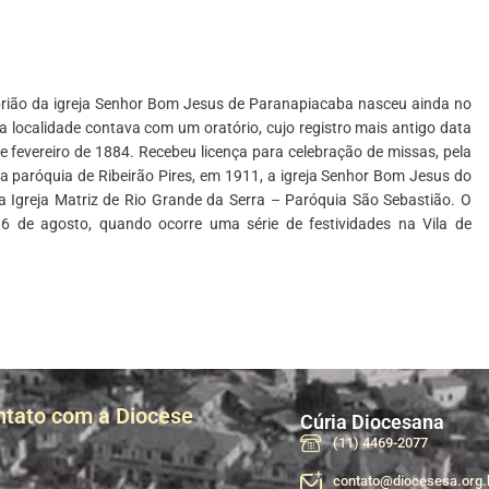
brião da igreja Senhor Bom Jesus de Paranapiacaba nasceu ainda no
a localidade contava com um oratório, cujo registro mais antigo data
 fevereiro de 1884. Recebeu licença para celebração de missas, pela
a paróquia de Ribeirão Pires, em 1911, a igreja Senhor Bom Jesus do
a a Igreja Matriz de Rio Grande da Serra – Paróquia São Sebastião. O
 de agosto, quando ocorre uma série de festividades na Vila de
ntato com a Diocese
Cúria Diocesana
(11) 4469-2077
contato@diocesesa.org.