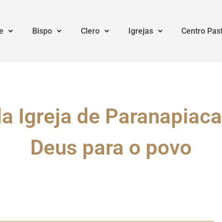
e
Bispo
Clero
Igrejas
Centro Pas
a Igreja de Paranapiaca
Deus para o povo