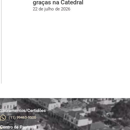
graças na Catedral
22 de julho de 2026
Sacramentos/Certidões
(11) 99463-9500
Centro de Pastoral
br