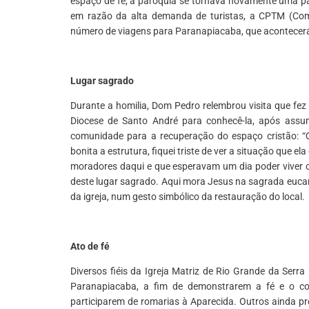
espaço de fé, a paróquia se tornava novamente uma par
em razão da alta demanda de turistas, a CPTM (Comp
número de viagens para Paranapiacaba, que acontece
*
Lugar sagrado
Durante a homilia, Dom Pedro relembrou visita que fez
Diocese de Santo André para conhecê-la, após assum
comunidade para a recuperação do espaço cristão: 
bonita a estrutura, fiquei triste de ver a situação que 
moradores daqui e que esperavam um dia poder viver o
deste lugar sagrado. Aqui mora Jesus na sagrada eucari
da igreja, num gesto simbólico da restauração do local.
*
Ato de fé
Diversos fiéis da Igreja Matriz de Rio Grande da Ser
Paranapiacaba, a fim de demonstrarem a fé e o co
participarem de romarias à Aparecida. Outros ainda pr