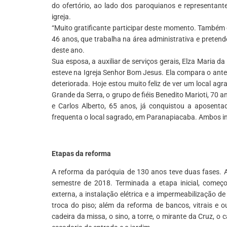
do ofertório, ao lado dos paroquianos e representant
igreja.
“Muito gratificante participar deste momento. Também é 
46 anos, que trabalha na área administrativa e pretend
deste ano.
Sua esposa, a auxiliar de serviços gerais, Elza Maria 
esteve na Igreja Senhor Bom Jesus. Ela compara o antes
deteriorada. Hoje estou muito feliz de ver um local a
Grande da Serra, o grupo de fiéis Benedito Marioti, 70 a
e Carlos Alberto, 65 anos, já conquistou a aposent
frequenta o local sagrado, em Paranapiacaba. Ambos in
*
Etapas da reforma
A reforma da paróquia de 130 anos teve duas fases. A
semestre de 2018. Terminada a etapa inicial, começ
externa, a instalação elétrica e a impermeabilização de
troca do piso; além da reforma de bancos, vitrais e 
cadeira da missa, o sino, a torre, o mirante da Cruz, o