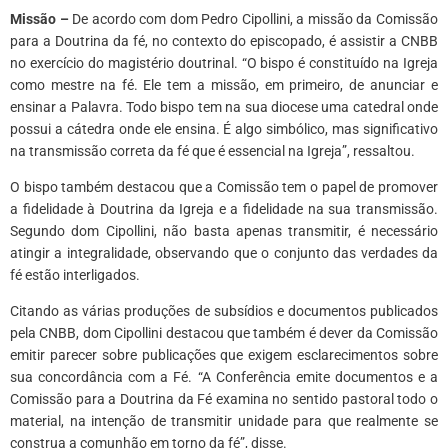
Missão –
De acordo com dom Pedro Cipollini, a missão da Comissão
para a Doutrina da fé, no contexto do episcopado, é assistir a CNBB
no exercício do magistério doutrinal. “O bispo é constituído na Igreja
como mestre na fé. Ele tem a missão, em primeiro, de anunciar e
ensinar a Palavra. Todo bispo tem na sua diocese uma catedral onde
possui a cátedra onde ele ensina. É algo simbólico, mas significativo
na transmissão correta da fé que é essencial na Igreja”, ressaltou.
O bispo também destacou que a Comissão tem o papel de promover
a fidelidade à Doutrina da Igreja e a fidelidade na sua transmissão.
Segundo dom Cipollini, não basta apenas transmitir, é necessário
atingir a integralidade, observando que o conjunto das verdades da
fé estão interligados.
Citando as várias produções de subsídios e documentos publicados
pela CNBB, dom Cipollini destacou que também é dever da Comissão
emitir parecer sobre publicações que exigem esclarecimentos sobre
sua concordância com a Fé. “A Conferência emite documentos e a
Comissão para a Doutrina da Fé examina no sentido pastoral todo o
material, na intenção de transmitir unidade para que realmente se
construa a comunhão em torno da fé”, disse.