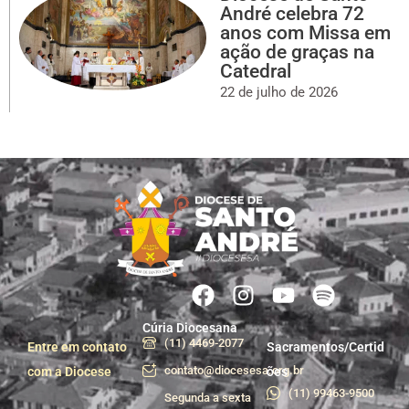
André celebra 72
anos com Missa em
ação de graças na
Catedral
22 de julho de 2026
Cúria Diocesana
(11) 4469-2077
Entre em contato
Sacramentos/Certid
contato@diocesesa.org.br
com a Diocese
ões
(11) 99463-9500
Segunda a sexta