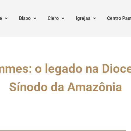
e
Bispo
Clero
Igrejas
Centro Pas
mes: o legado na Dioce
Sínodo da Amazônia