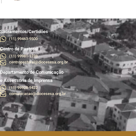
Sacramentos/Certidões
(11) 99463-9500
Centro de Pastoral
br
(11) 99981-1233
centropastoral@diocesesa.org.br
Departamento de Comunicação
e Assessoria de Imprensa
(11) 99928-9422
comunicacao@diocesesa.org.br