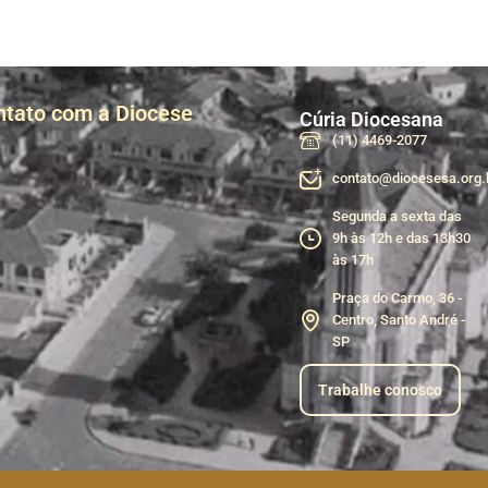
ntato com a Diocese
Cúria Diocesana
(11) 4469-2077
contato@diocesesa.org.
Segunda a sexta das
9h às 12h e das 13h30
às 17h
Praça do Carmo, 36 -
Centro, Santo André -
SP
Trabalhe conosco