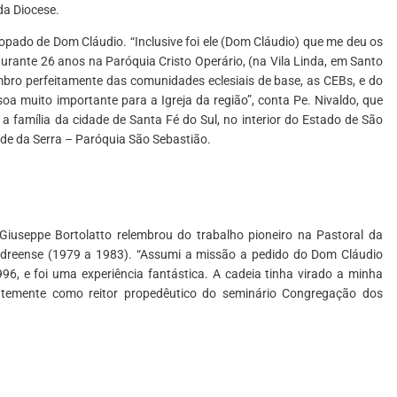
da Diocese.
opado de Dom Cláudio. “Inclusive foi ele (Dom Cláudio) que me deu os
rante 26 anos na Paróquia Cristo Operário, (na Vila Linda, em Santo
embro perfeitamente das comunidades eclesiais de base, as CEBs, e do
oa muito importante para a Igreja da região”, conta Pe. Nivaldo, que
família da cidade de Santa Fé do Sul, no interior do Estado de São
nde da Serra – Paróquia São Sebastião.
Giuseppe Bortolatto relembrou do trabalho pioneiro na Pastoral da
andreense (1979 a 1983). “Assumi a missão a pedido do Dom Cláudio
, e foi uma experiência fantástica. A cadeia tinha virado a minha
ntemente como reitor propedêutico do seminário Congregação dos