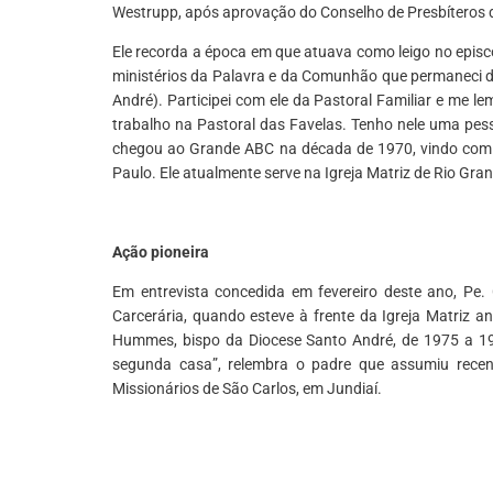
Westrupp, após aprovação do Conselho de Presbíteros 
Ele recorda a época em que atuava como leigo no episc
ministérios da Palavra e da Comunhão que permaneci du
André). Participei com ele da Pastoral Familiar e me l
trabalho na Pastoral das Favelas. Tenho nele uma pess
chegou ao Grande ABC na década de 1970, vindo com a 
Paulo. Ele atualmente serve na Igreja Matriz de Rio Gra
*
Ação pioneira
Em entrevista concedida em fevereiro deste ano, Pe. 
Carcerária, quando esteve à frente da Igreja Matriz 
Hummes, bispo da Diocese Santo André, de 1975 a 1996
segunda casa”, relembra o padre que assumiu rece
Missionários de São Carlos, em Jundiaí.