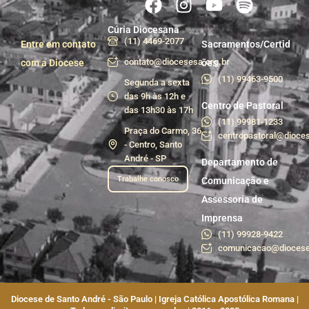
Cúria Diocesana
(11) 4469-2077
Entre em contato
Sacramentos/Certid
contato@diocesesa.org.br
com a Diocese
ões
(11) 99463-9500
Segunda a sexta
das 9h às 12h e
Centro de Pastoral
das 13h30 às 17h
(11) 99981-1233
Praça do Carmo, 36
centropastoral@dioces
- Centro, Santo
André - SP
Departamento de
Trabalhe conosco
Comunicação e
Assessoria de
Imprensa
(11) 99928-9422
comunicacao@diocese
Diocese de Santo André - São Paulo | Igreja Católica Apostólica Romana |