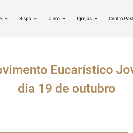
e
Bispo
Clero
Igrejas
Centro Pas
vimento Eucarístico Jo
dia 19 de outubro