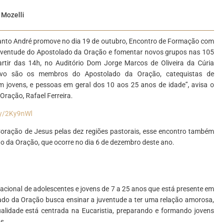
 Mozelli
anto André promove no dia 19 de outubro, Encontro de Formação com
a juventude do Apostolado da Oração e fomentar novos grupos nas 105
rtir das 14h, no Auditório Dom Jorge Marcos de Oliveira da Cúria
alvo são os membros do Apostolado da Oração, catequistas de
 jovens, e pessoas em geral dos 10 aos 25 anos de idade”, avisa o
ração, Rafael Ferreira.
.ly/2Ky9nWl
oração de Jesus pelas dez regiões pastorais, esse encontro também
 da Oração, que ocorre no dia 6 de dezembro deste ano.
cional de adolescentes e jovens de 7 a 25 anos que está presente em
lado da Oração busca ensinar a juventude a ter uma relação amorosa,
alidade está centrada na Eucaristia, preparando e formando jovens
s.