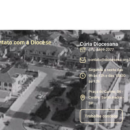
ntato com a Diocese
Cúria Diocesana
(11) 4469-2077
contato@diocesesa.org.
Segunda a sexta das
9h às 12h e das 13h30
às 17h
Praça do Carmo, 36 -
Centro, Santo André -
SP
Trabalhe conosco