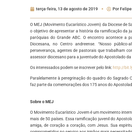
terça-feira, 13 de agosto de 2019
Por
Felipe
O MEJ (Movimento Eucarístico Jovem) da Diocese de S
o objetivo de apresentar a história da ramificação d
paróquias do Grande ABC.
O encontro acontece a pa
Diocesana, no Centro andreense. “Nosso público-
perseverança, agentes de pastorais que trabalham com
assessor diocesano para a juventude do Apostolado da O
Os interessados podem se inscrever pelo link:
http://bit
Paralelamente à peregrinação do quadro do Sagrado C
faz parte da comemorações dos 175 anos do Apostolado
*
Sobre o MEJ
O Movimento Eucarístico Jovem é um movimento interna
mais de 50 países. Essa ramificação juvenil do Aposto
amiga, de coração a coração, com Jesus. Sua espiritu
comprometidos no serviço aos irmãos mais necessitado