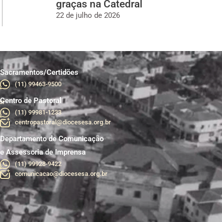
graças na Catedral
22 de julho de 2026
Sacramentos/Certidões
(11) 99463-9500
Centro de Pastoral
br
(11) 99981-1233
centropastoral@diocesesa.org.br
Departamento de Comunicação
e Assessoria de Imprensa
(11) 99928-9422
comunicacao@diocesesa.org.br