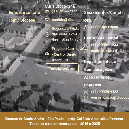
Cúria Diocesana
(11) 4469-2077
Entre em contato
Sacramentos/Certid
contato@diocesesa.org.br
com a Diocese
ões
(11) 99463-9500
Segunda a sexta
das 9h às 12h e
Centro de Pastoral
das 13h30 às 17h
(11) 99981-1233
Praça do Carmo, 36
centropastoral@dioces
- Centro, Santo
André - SP
Departamento de
Trabalhe conosco
Comunicação e
Assessoria de
Imprensa
(11) 99928-9422
comunicacao@diocese
Diocese de Santo André - São Paulo | Igreja Católica Apostólica Romana |
Todos os direitos reservados | 2016 a 2025