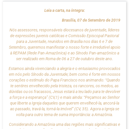
Leia a carta, na íntegra:
Brasília, 07 de Setembro de 2019
Nós assessores, responsáveis diocesanos de juventude, líderes
de expressões juvenis católicas e Comissão Episcopal Pastoral
para a Juventude, reunidos em Brasília nos dias 6 e 7 de
Setembro, queremos manifestar o nosso forte e irredutível apoio
à REPAM (Rede Pan-Amazônica) e ao Sínodo Pan-amazônico a
ser realizado em Roma de 06 a 27 de outubro deste ano.
Estamos ainda vivenciando a alegria e o entusiasmo provocados
em nós pelo Sínodo da Juventude; bem como é forte em nossos
corações o estímulo do Papa Francisco nos animando: “Quando
te sentires envelhecido pela tristeza, os rancores, os medos, as
dúvidas ou os fracassos, Jesus estará a teu lado para te devolver
a força e a esperança” (CV,1) e mais ainda: “Peçamos ao Senhor
que liberte a Igreja daqueles que querem envelhecê-la, ancorá-la
ao passado, travá-la, torná-la imóvel” (CV, 35). Agora a Igreja se
volta para outro tema de suma importância: a Amazônia.
Considerando a Amazônia uma das regiões mais significativas e