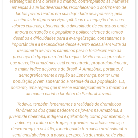
estratégicas para o Brasil e o mundo; contemplando as inúmeras
ameaças à sua biodiversidade; reconhecendo o sofrimento de
tantos povos feridos em sua dignidade pela pobreza, pela
ausência de dignos serviços públicos e a negação dos seus
valores culturais; observando a diversidade de contextos onde
impera corrupção e o populismo político; cientes de tantos
desafios e dificuldades para a evangelização, constatamos a
importância e a necessidade desse evento eclesial em vista da
descoberta de novos caminhos para o fortalecimento da
presença da Igreja na referida região. Muito nos alegra saber
que na região amazônica está concentrado, proporcionalmente,
o maior índice de jovens do Brasil. A Amazônia, portanto, é
demograficamente a região da Esperança, por ter uma
população jovem superando a metade da sua população. Eis,
portanto, uma região que merece estrategicamente o máximo e
atencioso carinho também da Pastoral Juvenil.
Todavia, também lamentamos a realidade de dramáticos
fenômenos dos quais padecem os jovens na Amazônia, a
juventude ribeirinha, indígena e quilombola, como por exemplo, a
violência, o tráfico de drogas, a gravidez na adolescência, o
desemprego, o suicídio, a inadequada formação profissional, o
semi-analfabetismo, a pouca perspectiva de melhoria de vida.