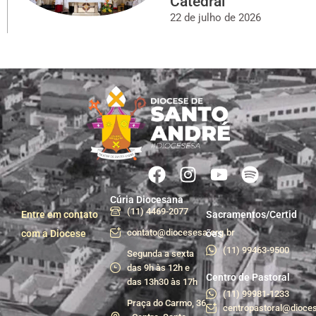
Catedral
22 de julho de 2026
Cúria Diocesana
(11) 4469-2077
Entre em contato
Sacramentos/Certid
contato@diocesesa.org.br
com a Diocese
ões
(11) 99463-9500
Segunda a sexta
das 9h às 12h e
Centro de Pastoral
das 13h30 às 17h
(11) 99981-1233
Praça do Carmo, 36
centropastoral@dioces