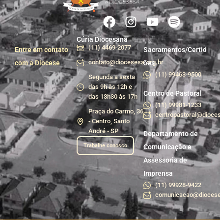
Cúria Diocesana
(11) 4469-2077
Entre em contato
Sacramentos/Certid
contato@diocesesa.org.br
com a Diocese
ões
(11) 99463-9500
Segunda a sexta
das 9h às 12h e
Centro de Pastoral
das 13h30 às 17h
(11) 99981-1233
Praça do Carmo, 36
centropastoral@dioces
- Centro, Santo
André - SP
Departamento de
Trabalhe conosco
Comunicação e
Assessoria de
Imprensa
(11) 99928-9422
comunicacao@diocese