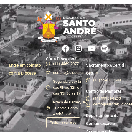
Cúria Diocesana
(11) 4469-2077
Entre em contato
Sacramentos/Certid
contato@diocesesa.org.br
com a Diocese
ões
(11) 99463-9500
Segunda a sexta
das 9h às 12h e
Centro de Pastoral
das 13h30 às 17h
(11) 99981-1233
Praça do Carmo, 36
centropastoral@dioces
- Centro, Santo
André - SP
Departamento de
Trabalhe conosco
Comunicação e
Assessoria de