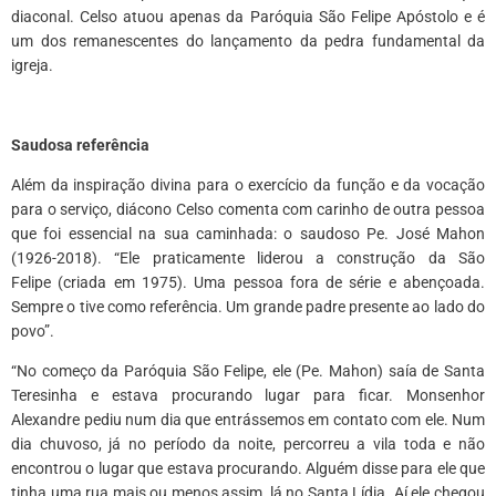
diaconal. Celso atuou apenas da Paróquia São Felipe Apóstolo e é
um dos remanescentes do lançamento da pedra fundamental da
igreja.
*
Saudosa referência
Além da inspiração divina para o exercício da função e da vocação
para o serviço, diácono Celso comenta com carinho de outra pessoa
que foi essencial na sua caminhada: o saudoso Pe. José Mahon
(1926-2018). “Ele praticamente liderou a construção da São
Felipe (criada em 1975). Uma pessoa fora de série e abençoada.
Sempre o tive como referência. Um grande padre presente ao lado do
povo”.
“No começo da Paróquia São Felipe, ele (Pe. Mahon) saía de Santa
Teresinha e estava procurando lugar para ficar. Monsenhor
Alexandre pediu num dia que entrássemos em contato com ele. Num
dia chuvoso, já no período da noite, percorreu a vila toda e não
encontrou o lugar que estava procurando. Alguém disse para ele que
tinha uma rua mais ou menos assim, lá no Santa Lídia. Aí ele chegou