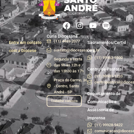
Cúria Diocesana
(11) 4469-2077
Entre em contato
Sacramentos/Certid
contato@diocesesa.org.br
com a Diocese
ões
(11) 99463-9500
Segunda a sexta
das 9h às 12h e
Centro de Pastoral
das 13h30 às 17h
(11) 99981-1233
Praça do Carmo, 36
centropastoral@dioces
- Centro, Santo
André - SP
Departamento de
Trabalhe conosco
Comunicação e
Assessoria de
Imprensa
(11) 99928-9422
comunicacao@diocese