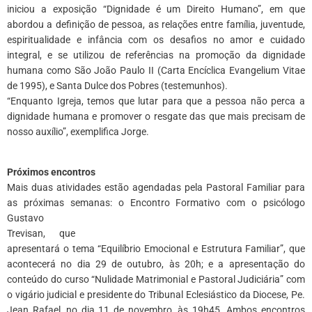
iniciou a exposição “Dignidade é um Direito Humano”, em que
abordou a definição de pessoa, as relações entre família, juventude,
espiritualidade e infância com os desafios no amor e cuidado
integral, e se utilizou de referências na promoção da dignidade
humana como São João Paulo II (Carta Encíclica Evangelium Vitae
de 1995), e Santa Dulce dos Pobres (testemunhos).
“Enquanto Igreja, temos que lutar para que a pessoa não perca a
dignidade humana e promover o resgate das que mais precisam de
nosso auxílio”, exemplifica Jorge.
*
Próximos encontros
Mais duas atividades estão agendadas pela Pastoral Familiar para
as próximas semanas: o Encontro Formativo com o psicólogo
Gustavo
Trevisan, que
apresentará o tema “Equilíbrio Emocional e Estrutura Familiar”, que
acontecerá no dia 29 de outubro, às 20h; e a apresentação do
conteúdo do curso “Nulidade Matrimonial e Pastoral Judiciária” com
o vigário judicial e presidente do Tribunal Eclesiástico da Diocese, Pe.
Jean Rafael, no dia 11 de novembro, às 19h45. Ambos encontros