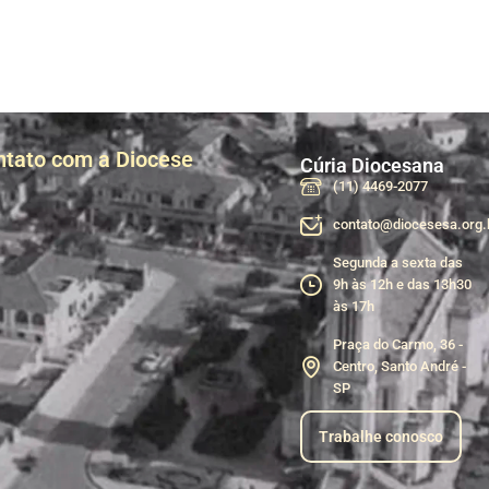
ntato com a Diocese
Cúria Diocesana
(11) 4469-2077
contato@diocesesa.org.
Segunda a sexta das
9h às 12h e das 13h30
às 17h
Praça do Carmo, 36 -
Centro, Santo André -
SP
Trabalhe conosco