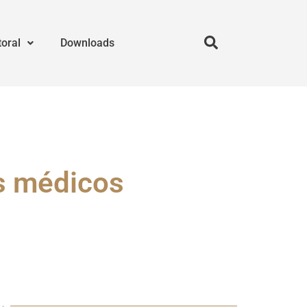
toral
Downloads
s médicos