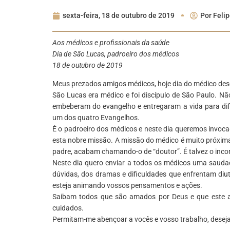
sexta-feira, 18 de outubro de 2019
Por
Felip
Aos médicos e profissionais da saúde
Dia de São Lucas, padroeiro dos médicos
18 de outubro de 2019
Meus prezados amigos médicos, hoje dia do médico des
São Lucas era médico e foi discípulo de São Paulo. N
embeberam do evangelho e entregaram a vida para difu
um dos quatro Evangelhos.
É o padroeiro dos médicos e neste dia queremos invoc
esta nobre missão. A missão do médico é muito próxim
padre, acabam chamando-o de “doutor”. É talvez o inco
Neste dia quero enviar a todos os médicos uma sauda
dúvidas, dos dramas e dificuldades que enfrentam diu
esteja animando vossos pensamentos e ações.
Saibam todos que são amados por Deus e que este 
cuidados.
Permitam-me abençoar a vocês e vosso trabalho, desej