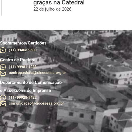
graças na Catedral
22 de julho de 2026
Sacramentos/Certidões
(11) 99463-9500
Centro de Pastoral
br
(11) 99981-1233
centropastoral@diocesesa.org.br
Departamento de Comunicação
e Assessoria de Imprensa
(11) 99928-9422
comunicacao@diocesesa.org.br