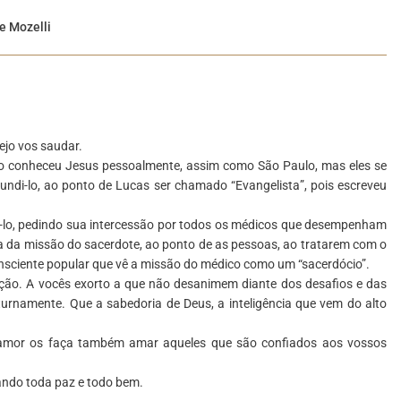
e Mozelli
ejo vos saudar.
ão conheceu Jesus pessoalmente, assim como São Paulo, mas eles se
ndi-lo, ao ponto de Lucas ser chamado “Evangelista”, pois escreveu
a-lo, pedindo sua intercessão por todos os médicos que desempenham
a da missão do sacerdote, ao ponto de as pessoas, ao tratarem com o
nsciente popular que vê a missão do médico como um “sacerdócio”.
ção. A vocês exorto a que não desanimem diante dos desafios e das
turnamente. Que a sabedoria de Deus, a inteligência que vem do alto
amor os faça também amar aqueles que são confiados aos vossos
ando toda paz e todo bem.