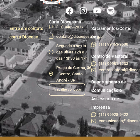
Cúria Diocesana
(11) 4469-2077
Entre em contato
Sacramentos/Certid
contato@diocesesa.org.br
com a Diocese
ões
(11) 99463-9500
Segunda a sexta
das 9h às 12h e
Centro de Pastoral
das 13h30 às 17h
(11) 99981-1233
Praça do Carmo, 36
centropastoral@dioces
- Centro, Santo
André - SP
Departamento de
Trabalhe conosco
Comunicação e
Assessoria de
Imprensa
(11) 99928-9422
comunicacao@diocese