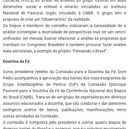
Católicas (PUCs) do Brasil. As análises do grupo focarão em duas
dimensões: social e eclesial e estarão vinculadas ao Instituto
Nacional de Pastoral, órgão vinculado à CNBB. O grupo tem a
proposta de criar um “Observatório” da realidade.
Os bispos e membros do conselho colocaram a necessidade de a
análise contemplar a diversidade de perspectivas mas ter um centro
unificador, ser mensal, buscar relacionar a análise às propostas que
tramitam no Congresso Brasileiro e também procurar fazer análise
mais estruturais, a exemplo do projeto “Pensando o Brasil”.
Doutrina da Fé
Como presidente reeleito da Comissão para a Doutrina da Fé, Dom
Pedro acompanhou a aprovação dos nomes dos treze integrantes do
Grupo Interdisciplinar de Peritos (GIP) da Comissão Episcopal
Pastoral para a Doutrina da Fé da Conferência Nacional dos Bispos
do Brasil (CNBB). Trata-se de um grupo de especialistas em diversos
assuntos relacionados a doutrina, que vão colaborar e dar pareceres
teológicos acerca de textos, publicações, manifestações, entre
outras atividades da Comissão.
A comissão é composta pelo presidente e outros quatro bispos de
diversas partes do Brasil e o assessor, que é o principal encarregado