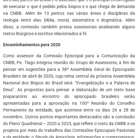
de executar o que é pedido pelos bispos e o que chega de demanda
na CNBB. Além de 13 peritos nas várias áreas e disciplinas da
teologia entre elas: bíblia, moral, sistemática e dogmática. Além
disso, a comissão também presta assessorias analisando alguns
textos litúrgicos e escritos relacionados à fé.
Encaminhamentos para 2020
Como assessor da Comissão Episcopal para a Comunicação da
CNBB, Pe. Tiago integrou reunião do Grupo de Assessores, a fim de
pensar em sugestões para a 58ª Assembleia Geral do Episcopado
Brasileiro de abril de 2020, cujo tema central da próxima Assembleia
Nacional dos Bispos do Brasil será: “Evangelização e a Palavra de
Deus”. As propostas para pensar a elaboração de um texto base
preparatório ao encontro do episcopado brasileiro serão
apresentadas para a aprovação na 100ª Reunião do Conselho
Permanente da entidade, que acontece entre os dias 26 a 28 de
novembro. Outros pontos importantes destacados são a conclusão
do Plano Quadrienal – 2020 a 2023, que reflete o rosto da CNBB e os
projetos por meio do trabalhos das Comissões Episcopais Pastorais
e da entidade; o Sínodo da Amazônia: informações e compromissos,