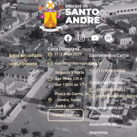
Cúria Diocesana
(11) 4469-2077
Entre em contato
Sacramentos/Certid
contato@diocesesa.org.br
com a Diocese
ões
(11) 99463-9500
Segunda a sexta
das 9h às 12h e
Centro de Pastoral
das 13h30 às 17h
(11) 99981-1233
Praça do Carmo, 36
centropastoral@dioces
- Centro, Santo
André - SP
Departamento de
Trabalhe conosco
Comunicação e
Assessoria de
Imprensa