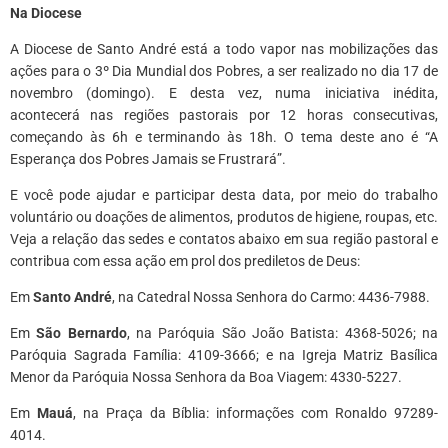
Na Diocese
A Diocese de Santo André está a todo vapor nas mobilizações das
ações para o 3º Dia Mundial dos Pobres, a ser realizado no dia 17 de
novembro (domingo). E desta vez, numa iniciativa inédita,
acontecerá nas regiões pastorais por 12 horas consecutivas,
começando às 6h e terminando às 18h. O tema deste ano é “A
Esperança dos Pobres Jamais se Frustrará”.
E você pode ajudar e participar desta data, por meio do trabalho
voluntário ou doações de alimentos, produtos de higiene, roupas, etc.
Veja a relação das sedes e contatos abaixo em sua região pastoral e
contribua com essa ação em prol dos prediletos de Deus:
Em
Santo André
, na Catedral Nossa Senhora do Carmo: 4436-7988.
Em
São Bernardo
, na Paróquia São João Batista: 4368-5026; na
Paróquia Sagrada Família: 4109-3666; e na Igreja Matriz Basílica
Menor da Paróquia Nossa Senhora da Boa Viagem: 4330-5227.
Em
Mauá
, na Praça da Bíblia: informações com Ronaldo 97289-
4014.