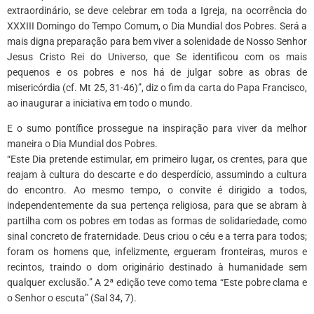
extraordinário, se deve celebrar em toda a Igreja, na ocorrência do
XXXIII Domingo do Tempo Comum, o Dia Mundial dos Pobres. Será a
mais digna preparação para bem viver a solenidade de Nosso Senhor
Jesus Cristo Rei do Universo, que Se identificou com os mais
pequenos e os pobres e nos há de julgar sobre as obras de
misericórdia (cf. Mt 25, 31-46)”, diz o fim da carta do Papa Francisco,
ao inaugurar a iniciativa em todo o mundo.
E o sumo pontífice prossegue na inspiração para viver da melhor
maneira o Dia Mundial dos Pobres.
“Este Dia pretende estimular, em primeiro lugar, os crentes, para que
reajam à cultura do descarte e do desperdício, assumindo a cultura
do encontro. Ao mesmo tempo, o convite é dirigido a todos,
independentemente da sua pertença religiosa, para que se abram à
partilha com os pobres em todas as formas de solidariedade, como
sinal concreto de fraternidade. Deus criou o céu e a terra para todos;
foram os homens que, infelizmente, ergueram fronteiras, muros e
recintos, traindo o dom originário destinado à humanidade sem
qualquer exclusão.” A 2ª edição teve como tema “Este pobre clama e
o Senhor o escuta” (Sal 34, 7).