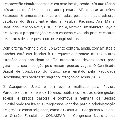
acontecerão simultaneamente em sete locais, sendo três auditórios,
três arenas temáticas e uma grande plenária. Além dessas atrações,
Estações Dinâmicas serão apresentadas pelas principais editoras
católicas do Brasil, entre elas a Paulus, Paulinas, Ave Maria,
Santuário, Canção Nova, CNBB e Scalla, além da Distribuidora Loyola
de Livros. A programação nesses espaços é voltada para encontros
de autores de catequese com os congressistas.
Com o tema “Venha e Veja!”, o Evento contará, ainda, com artistas e
bandas católicas ligadas à Catequese e promete muitas outras
atrações aos participantes. Os interessados devem correr para
garantir a sua inscrição pois restam poucas vagas. O Certificado
Digital de conclusão do Curso será emitido pela Faculdade
Dehoniana, dos padres do Sagrado Coração de Jesus (SCJ).
O Catequistas Brasil
é um evento realizado pela Revista
Paróquias que, há mais de 15 anos, publica conteúdos sobre gestão
eclesial e prática pastoral e promove a Semana da Gestão
Eclesial onde realiza seis Congressos voltados para a administração
de igrejas e casas religiosas, como o CONAGE – Congresso Nacional
de Gestão Eclesial, o CONASPAR – Congresso Nacional de