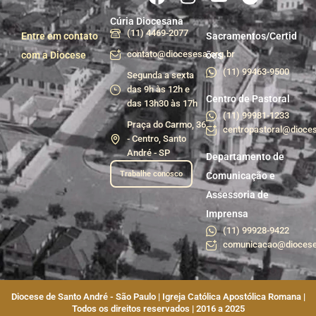
Cúria Diocesana
(11) 4469-2077
Entre em contato
Sacramentos/Certid
contato@diocesesa.org.br
com a Diocese
ões
(11) 99463-9500
Segunda a sexta
das 9h às 12h e
Centro de Pastoral
das 13h30 às 17h
(11) 99981-1233
Praça do Carmo, 36
centropastoral@dioces
- Centro, Santo
André - SP
Departamento de
Trabalhe conosco
Comunicação e
Assessoria de
Imprensa
(11) 99928-9422
comunicacao@diocese
Diocese de Santo André - São Paulo | Igreja Católica Apostólica Romana |
Todos os direitos reservados | 2016 a 2025