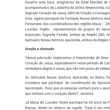
Durante uma hora, integrantes da Rede Mundial de 
acompanhados da Ladainha da Divina Misericórdia, Co
Sagrado Coração de Jesus, além da Oração e Consagraç
Góis, vigário paroquial da Paróquia Nossa Senhora Ap
Fernandes; das coordenadoras das regiões Mauá – Zél
Lourdes Trigilio; representantes de grupos do Ap
Assunção, Sagrada Família, ambas da Região SBC An
Santuário Nossa Senhora Aparecida, ambas da Região
Oração e chamado
“Nessa adoração imploramos a misericórdia de Deus
Coração de Jesus, especialmente nesse período de Car
verdadeira alegria é Jesus, que não tem prazo de validad
Do Santuário Nossa Senhora Aparecida, no Bairro Pau
considera que participar da coordenação do Aposto
Apostolado. Peço que as pessoas venham para o apost
que venham com o coração aberto”, sintetiza.
Já Maria de Lourdes Teoles participa há 60 anos da
Ramos, desde os tempos da capela. “Esse é um mom