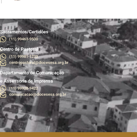
Sacramentos/Certidões
(11) 99463-9500
Centro de Pastoral
br
(11) 99981-1233
centropastoral@diocesesa.org.br
Departamento de Comunicação
e Assessoria de Imprensa
(11) 99928-9422
comunicacao@diocesesa.org.br