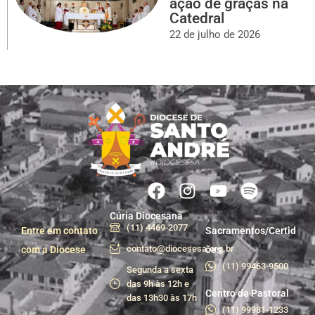
ação de graças na
Catedral
22 de julho de 2026
Cúria Diocesana
(11) 4469-2077
Entre em contato
Sacramentos/Certid
contato@diocesesa.org.br
com a Diocese
ões
(11) 99463-9500
Segunda a sexta
das 9h às 12h e
Centro de Pastoral
das 13h30 às 17h
(11) 99981-1233