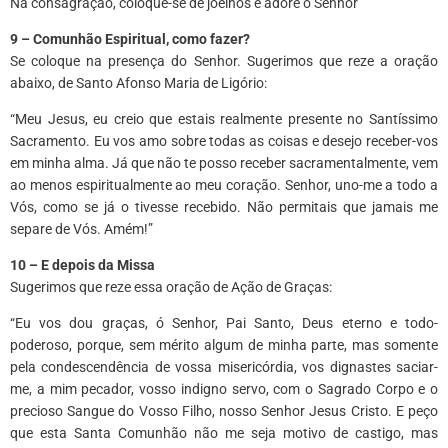
Na consagração, coloque-se de joelhos e adore o Senhor
9 – Comunhão Espiritual, como fazer?
Se coloque na presença do Senhor. Sugerimos que reze a oração
abaixo, de Santo Afonso Maria de Ligório:
“Meu Jesus, eu creio que estais realmente presente no Santíssimo
Sacramento. Eu vos amo sobre todas as coisas e desejo receber-vos
em minha alma. Já que não te posso receber sacramentalmente, vem
ao menos espiritualmente ao meu coração. Senhor, uno-me a todo a
Vós, como se já o tivesse recebido. Não permitais que jamais me
separe de Vós. Amém!”
10 – E depois da Missa
Sugerimos que reze essa oração de Ação de Graças:
“Eu vos dou graças, ó Senhor, Pai Santo, Deus eterno e todo-
poderoso, porque, sem mérito algum de minha parte, mas somente
pela condescendência de vossa misericórdia, vos dignastes saciar-
me, a mim pecador, vosso indigno servo, com o Sagrado Corpo e o
precioso Sangue do Vosso Filho, nosso Senhor Jesus Cristo. E peço
que esta Santa Comunhão não me seja motivo de castigo, mas