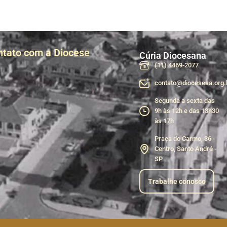
ntato com a Diocese
Cúria Diocesana
(11) 4469-2077
contato@diocesesa.org.
Segunda a sexta das
9h às 12h e das 13h30
às 17h
Praça do Carmo, 36 -
Centro, Santo André -
SP
Trabalhe conosco