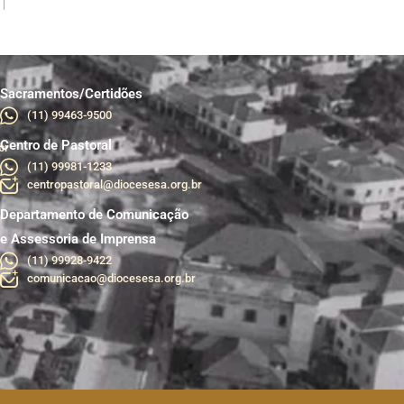
Sacramentos/Certidões
(11) 99463-9500
Centro de Pastoral
br
(11) 99981-1233
centropastoral@diocesesa.org.br
Departamento de Comunicação
e Assessoria de Imprensa
(11) 99928-9422
comunicacao@diocesesa.org.br