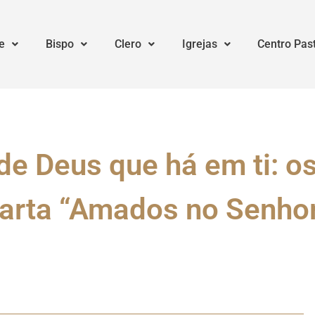
e
Bispo
Clero
Igrejas
Centro Pas
e Deus que há em ti: o
arta “Amados no Senho