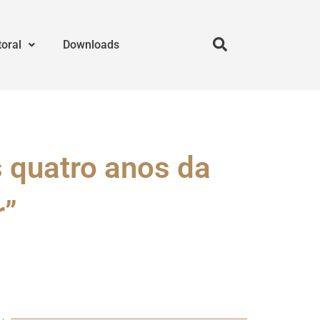
toral
Downloads
s quatro anos da
r”