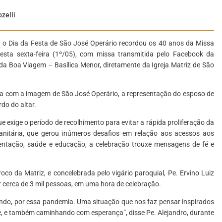
zelli
o, o Dia da Festa de São José Operário recordou os 40 anos da Missa
sta sexta-feira (1º/05), com missa transmitida pelo Facebook da
a Boa Viagem – Basílica Menor, diretamente da Igreja Matriz de São
ada com a imagem de São José Operário, a representação do esposo de
do do altar.
 exige o período de recolhimento para evitar a rápida proliferação da
nitária, que gerou inúmeros desafios em relação aos acessos aos
mentação, saúde e educação, a celebração trouxe mensagens de fé e
roco da Matriz, e concelebrada pelo vigário paroquial, Pe. Ervino Luiz
r cerca de 3 mil pessoas, em uma hora de celebração.
do, por essa pandemia. Uma situação que nos faz pensar inspirados
sé, e também caminhando com esperança”, disse Pe. Alejandro, durante