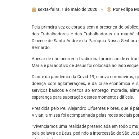
sexta-feira, 1 de maio de 2020
Por
Felipe Mo
Pela primeira vez celebrada sem a presença de públic
dos Trabalhadores e das Trabalhadoras na manhã de
Diocese de Santo André e da Paróquia Nossa Senhora d
Bernardo.
Apesar de não ocorrer a tradicional procissão de entr
Maria e pai adotivo de Jesus foi colocada ao lado esquer
Diante da pandemia da Covid-19, o novo coronavírus, que
doença com aglomerações, e da crise econômica e sa
serviços básicos e direitos ao emprego, moradia, ali
esperança para superação destes momentos difíceis.
Presidida pelo Pe. Alejandro Cifuentes Flores, que é pá
Vivian, a missa foi acompanhada pelas redes sociais po
“Vivenciamos uma realidade presenciada em todo o mun
pela palavra de Deus, pedindo a intercessão de São Jo