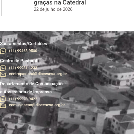
graças na Catedral
22 de julho de 2026
Sacramentos/Certidões
(11) 99463-9500
Centro de Pastoral
br
(11) 99981-1233
centropastoral@diocesesa.org.br
Departamento de Comunicação
e Assessoria de Imprensa
(11) 99928-9422
comunicacao@diocesesa.org.br