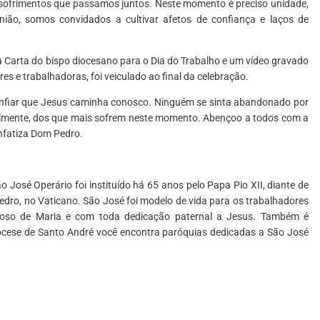
e sofrimentos que passamos juntos. Neste momento é preciso unidade,
ão, somos convidados a cultivar afetos de confiança e laços de
a Carta do bispo diocesano para o Dia do Trabalho e um vídeo gravado
s e trabalhadoras, foi veiculado ao final da celebração.
confiar que Jesus caminha conosco. Ninguém se sinta abandonado por
ipalmente, dos que mais sofrem neste momento. Abençoo a todos com a
enfatiza Dom Pedro.
 José Operário foi instituído há 65 anos pelo Papa Pio XII, diante de
dro, no Vaticano. São José foi modelo de vida para os trabalhadores
sposo de Maria e com toda dedicação paternal a Jesus. Também é
ocese de Santo André você encontra paróquias dedicadas a São José