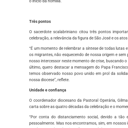
o início da homilia.
Três pontos
O sacerdote scalabriniano citou três pontos importa
celebração, a relevância da figura de São José e os ato
“É um momento de relembrar a síntese de todas lutas e
os migrantes, não esquecendo de nossa origem e sem 
nosso intercessor neste momento de crise, buscando o
último, quero destacar a mensagem do Papa Francisco,
temos observado nosso povo unido em prol da solidar
nossa diocese”, reflete.
Unidade e confiança
O coordenador diocesano da Pastoral Operária, Gilmar
carta sobre as quatro décadas da celebração e o momen
“Por conta do distanciamento social, devido a tão
pessoalmente. Mas nos encontramos, sim, em nossos id