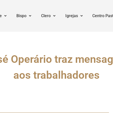
e
Bispo
Clero
Igrejas
Centro Pas
sé Operário traz mensa
aos trabalhadores