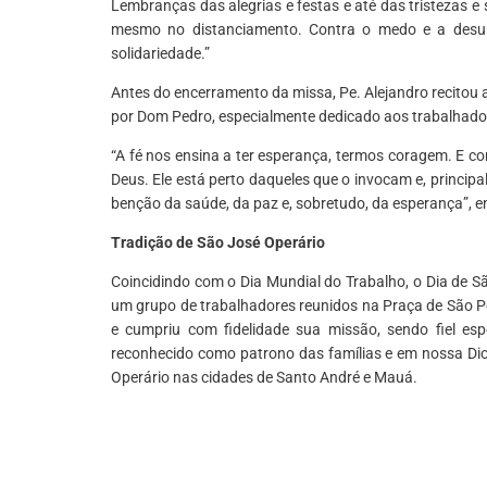
Lembranças das alegrias e festas e até das tristezas 
mesmo no distanciamento. Contra o medo e a desuni
solidariedade.”
Antes do encerramento da missa, Pe. Alejandro recitou 
por Dom Pedro, especialmente dedicado aos trabalhadore
“A fé nos ensina a ter esperança, termos coragem. E 
Deus. Ele está perto daqueles que o invocam e, princ
benção da saúde, da paz e, sobretudo, da esperança”, 
Tradição de São José Operário
Coincidindo com o Dia Mundial do Trabalho, o Dia de São
um grupo de trabalhadores reunidos na Praça de São Pe
e cumpriu com fidelidade sua missão, sendo fiel e
reconhecido como patrono das famílias e em nossa Di
Operário nas cidades de Santo André e Mauá.