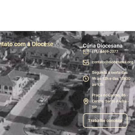
ntato com a Diocese
Cúria Diocesana
(11) 4469-2077
contato@diocesesa.org.
Segunda a sexta das
9h às 12h e das 13h30
às 17h
Praça do Carmo, 36 -
Centro, Santo André -
SP
Trabalhe conosco