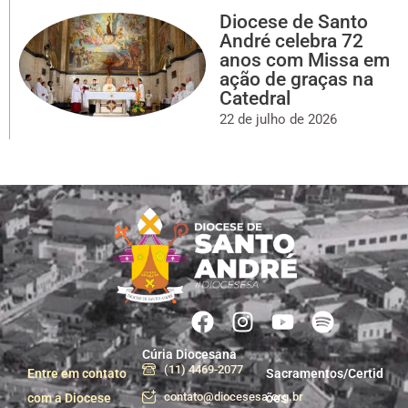
Diocese de Santo
André celebra 72
anos com Missa em
ação de graças na
Catedral
22 de julho de 2026
Cúria Diocesana
(11) 4469-2077
Entre em contato
Sacramentos/Certid
contato@diocesesa.org.br
com a Diocese
ões