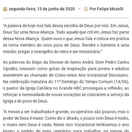
segunda-feira, 15 de junho de 2020
Por
Felipe Mozelli
“A palavra de hoje nos fala dessa escolha de Deus por nós. Em Jesus,
Deus faz uma Nova Aliança. Todo aquele que crê em Jesus faz parte
dessa Nova Aliança. Quem ouve o que Jesus fala e coloca em prática
se torna membro do novo povo de Deus. Recebe o batismo e uma
missão: pregar o evangelho do reino e ser missionário.”
As palavras do bispo da Diocese de Santo André, Dom Pedro Carlos
Cipollini, ressoam como gotas de inspiração para jovens e adultos
atenderem ao chamado de Cristo neste Ano Vocacional Diocesano.
Na celebração matutina do 11º Domingo do Tempo Comum (14/06),
o pastor da Igreja Católica no Grande ABC prosseguiu a reflexão, ao
reforçar a necessidade de novas vocações se colocarem a serviço da
Igreja e do povo de Deus.
“A messe a ser trabalhada é grande, os operários são poucos, mas o
poder de Deus é maior. Como diz o ditado, o pouco com Deus é muito,
o muito sem Deus é nada. Neste Ano Vocacional lembramos o ano
inteiro o pedido de mais operários para trabalhar na messe do