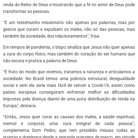
vinda do Reino de Deus e mostrando que a fé no amor de Deus pode
transformar as pessoas.
“É um testemunho missionário não apenas por palavras, mas por
gestos que curam e expulsam os males, não só das pessoas, mas
também da sociedade, dos relacionamentos”, frisa.
Em tempos de pandemia, o bispo sinaliza que Jesus não quer apenas
a cura do corpo físico, mas também do coração do ser humano que
não escuta e pratica a palavra de Deus.
“É fruto do modo que vivemos, tratamos a natureza e articulamos a
sociedade. No Brasil temos uma pobreza estrutural, desigualdade
social e sem ela seria mais fácil de vencer a Covid-19, assim como
países europeus conseguiram enfrentar melhor as dificuldades
impostas pela doença diante de uma justa distribuição de renda na
Europa”, destaca.
“Então, Jesus quer curar as causas dos males, a saúde espiritual,
mental e corporal, uma cura integral de cada pessoa”,
complementa Dom Pedro, que tem presidido missas todas as
quartas e domingos desde a segunda quinzena de março, em virtude