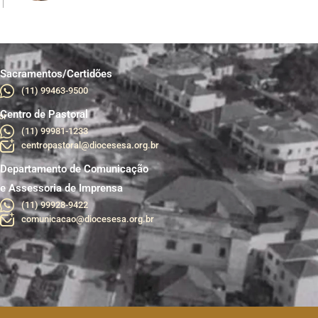
Sacramentos/Certidões
(11) 99463-9500
Centro de Pastoral
br
(11) 99981-1233
centropastoral@diocesesa.org.br
Departamento de Comunicação
e Assessoria de Imprensa
(11) 99928-9422
comunicacao@diocesesa.org.br