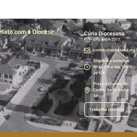
ntato com a Diocese
Cúria Diocesana
(11) 4469-2077
contato@diocesesa.org.
Segunda a sexta das
9h às 12h e das 13h30
às 17h
Praça do Carmo, 36 -
Centro, Santo André -
SP
Trabalhe conosco