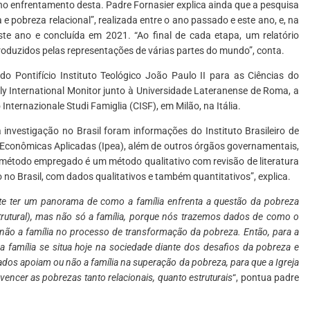
 no enfrentamento desta. Padre Fornasier explica ainda que a pesquisa
e pobreza relacional”, realizada entre o ano passado e este ano, e, na
ste ano e concluída em 2021. “Ao final de cada etapa, um relatório
produzidos pelas representações de várias partes do mundo”, conta.
 do Pontifício Instituto Teológico João Paulo II para as Ciências do
y International Monitor junto à Universidade Lateranense de Roma, a
Internazionale Studi Famiglia (CISF), em Milão, na Itália.
investigação no Brasil foram informações do Instituto Brasileiro de
as Econômicas Aplicadas (Ipea), além de outros órgãos governamentais,
método empregado é um método qualitativo com revisão de literatura
no Brasil, com dados qualitativos e também quantitativos”, explica.
nte ter um panorama de como a família enfrenta a questão da pobreza
trutural), mas não só a família, porque nós trazemos dados de como o
 não a família no processo de transformação da pobreza. Então, para a
a família se situa hoje na sociedade diante dos desafios da pobreza e
os apoiam ou não a família na superação da pobreza, para que a Igreja
vencer as pobrezas tanto relacionais, quanto estruturais
“, pontua padre