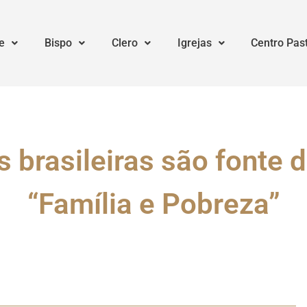
e
Bispo
Clero
Igrejas
Centro Pas
s brasileiras são fonte 
“Família e Pobreza”