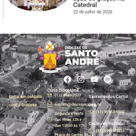
Catedral
22 de julho de 2026
Cúria Diocesana
(11) 4469-2077
Entre em contato
Sacramentos/Certid
contato@diocesesa.org.br
com a Diocese
ões
(11) 99463-9500
Segunda a sexta
das 9h às 12h e
Centro de Pastoral
das 13h30 às 17h
(11) 99981-1233
Praça do Carmo, 36