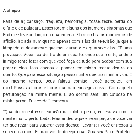
A aflição
Falta de ar, cansaço, fraqueza, hemorragia, tosse, febre, perda do
olfato e do paladar… Esses foram alguns dos inúmeros sintomas que
Eudinice teve ao longo da quarentena. Ela relembra os momentos de
aflição, isolada num quarto apenas com a luz da televisão, já que a
lâmpada curiosamente queimou durante os quatorze dias. “É uma
provação. Você fica dentro de um quarto, onde sua mente, onde o
inimigo tenta fazer com que você faça de tudo para acabar com sua
própria vida. Isso chegou a passar em minha mente dentro do
quarto. Que para essa situação passar tinha que tirar minha vida. E
ao mesmo tempo, Deus falava comigo. Você acreditou em
mim! Passava horas e horas que não conseguia rezar. Com aquela
perturbação na minha mente. E ao dormir senti um cutucão na
minha perna. Eu acordei”, comenta.
“Quando recebi esse cutucão na minha perna, eu estava com a
mente muito perturbada. Mas aí deu aquele relâmpago de você vai
ter que rezar para superar essa doença. Levanta! Você entregou a
sua vida a mim. Eu não vou te decepcionar. Sou seu Pai e Protetor.