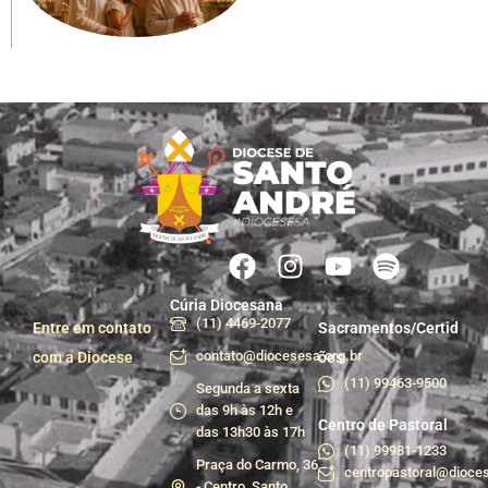
Cúria Diocesana
(11) 4469-2077
Entre em contato
Sacramentos/Certid
contato@diocesesa.org.br
com a Diocese
ões
(11) 99463-9500
Segunda a sexta
das 9h às 12h e
Centro de Pastoral
das 13h30 às 17h
(11) 99981-1233
Praça do Carmo, 36
centropastoral@dioces
- Centro, Santo