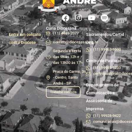
Cúria Diocesana
(11) 4469-2077
Entre em contato
Sacramentos/Certid
contato@diocesesa.org.br
com a Diocese
ões
(11) 99463-9500
Segunda a sexta
das 9h às 12h e
Centro de Pastoral
das 13h30 às 17h
(11) 99981-1233
Praça do Carmo, 36
centropastoral@dioces
- Centro, Santo
André - SP
Departamento de
Trabalhe conosco
Comunicação e
Assessoria de
Imprensa
(11) 99928-9422
comunicacao@diocese