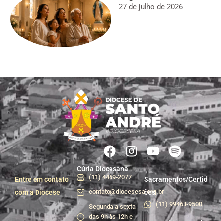
27 de julho de 2026
Cúria Diocesana
(11) 4469-2077
Entre em contato
Sacramentos/Certid
contato@diocesesa.org.br
com a Diocese
ões
(11) 99463-9500
Segunda a sexta
das 9h às 12h e