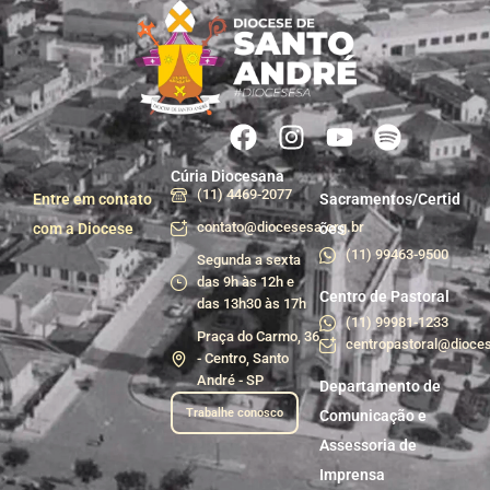
Cúria Diocesana
(11) 4469-2077
Entre em contato
Sacramentos/Certid
contato@diocesesa.org.br
com a Diocese
ões
(11) 99463-9500
Segunda a sexta
das 9h às 12h e
Centro de Pastoral
das 13h30 às 17h
(11) 99981-1233
Praça do Carmo, 36
centropastoral@dioces
- Centro, Santo
André - SP
Departamento de
Trabalhe conosco
Comunicação e
Assessoria de
Imprensa