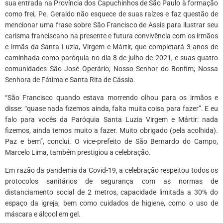
sua entrada na Província dos Capuchinhos de São Paulo à formação
como frei, Pe. Geraldo não esquece de suas raízes e faz questão de
mencionar uma frase sobre São Francisco de Assis para ilustrar seu
carisma franciscano na presente e futura convivência com os irmãos
e irmãs da Santa Luzia, Virgem e Mártir, que completará 3 anos de
caminhada como paróquia no dia 8 de julho de 2021, e suas quatro
comunidades São José Operário; Nosso Senhor do Bonfim; Nossa
Senhora de Fátima e Santa Rita de Cássia.
“São Francisco quando estava morrendo olhou para os irmãos e
disse: “quase nada fizemos ainda, falta muita coisa para fazer”. E eu
falo para vocês da Paróquia Santa Luzia Virgem e Mártir: nada
fizemos, ainda temos muito a fazer. Muito obrigado (pela acolhida).
Paz e bem”, conclui. O vice-prefeito de São Bernardo do Campo,
Marcelo Lima, também prestigiou a celebração.
Em razão da pandemia da Covid-19, a celebração respeitou todos os
protocolos sanitários de segurança com as normas de
distanciamento social de 2 metros, capacidade limitada a 30% do
espaço da igreja, bem como cuidados de higiene, como o uso de
máscara e álcool em gel.