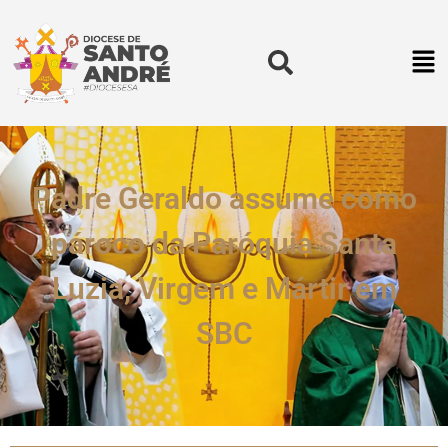
Padre Geraldo assume como
pároco da Paróquia Santa
Luzia, Virgem e Mártir em
SBC