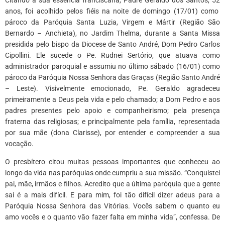
anos, foi acolhido pelos fiéis na noite de domingo (17/01) como
pároco da Paróquia Santa Luzia, Virgem e Mártir (Região São
Bernardo – Anchieta), no Jardim Thelma, durante a Santa Missa
presidida pelo bispo da Diocese de Santo André, Dom Pedro Carlos
Cipollini. Ele sucede o Pe. Rudnei Sertório, que atuava como
administrador paroquial e assumiu no último sábado (16/01) como
pároco da Paróquia Nossa Senhora das Graças (Região Santo André
– Leste). Visivelmente emocionado, Pe. Geraldo agradeceu
primeiramente a Deus pela vida e pelo chamado; a Dom Pedro e aos
padres presentes pelo apoio e companheirismo; pela presença
fraterna das religiosas; e principalmente pela família, representada
por sua mãe (dona Clarisse), por entender e compreender a sua
vocação.
O presbítero citou muitas pessoas importantes que conheceu ao
longo da vida nas paróquias onde cumpriu a sua missão. “Conquistei
pai, mãe, irmãos e filhos. Acredito que a última paróquia que a gente
sai é a mais difícil. E para mim, foi tão difícil dizer adeus para a
Paróquia Nossa Senhora das Vitórias. Vocês sabem o quanto eu
amo vocês e o quanto vão fazer falta em minha vida”, confessa. De