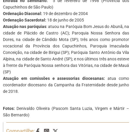
Entrada no Seminário:
5 de fevereiro de 1998 (Província dos
Capuchinhos de São Paulo)
Ordenação Diaconal:
19 de dezembro de 2004
Ordenação Sacerdotal:
18 de junho de 2005
Atuação nas paróquias
: atuou na Paróquia Bom Jesus do Abunã, na
cidade de Plácido de Castro (AC); Paroquia Nossa Senhora das
Dores, na cidade de Cândido Mota (SP); três anos como promotor
vocacional da Província dos Capuchinhos, Paroquia Imaculada
Conceição, na cidade de Birigui (SP); Paróquia Santo Antônio da Vila
Alpina, na cidade de Santo André (SP); e nos últimos três anos esteve
à frente da Paróquia Nossa senhora das Vitórias, na cidade de Mauá
(SP)
Atuação em comissões e assessorias diocesanas:
atua como
coordenador diocesano da Campanha da Fraternidade desde junho
de 2018.
*
Fotos:
Denivaldo Oliveira (Pascom Santa Luzia, Virgem e Mártir –
São Bernardo)
Compartilhe: