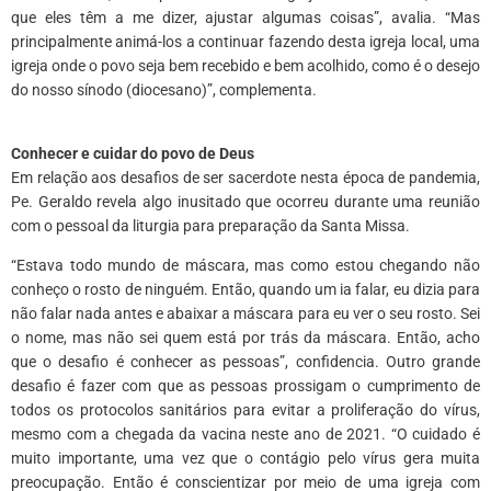
que eles têm a me dizer, ajustar algumas coisas”, avalia. “Mas
principalmente animá-los a continuar fazendo desta igreja local, uma
igreja onde o povo seja bem recebido e bem acolhido, como é o desejo
do nosso sínodo (diocesano)”, complementa.
*
Conhecer e cuidar do povo de Deus
Em relação aos desafios de ser sacerdote nesta época de pandemia,
Pe. Geraldo revela algo inusitado que ocorreu durante uma reunião
com o pessoal da liturgia para preparação da Santa Missa.
“Estava todo mundo de máscara, mas como estou chegando não
conheço o rosto de ninguém. Então, quando um ia falar, eu dizia para
não falar nada antes e abaixar a máscara para eu ver o seu rosto. Sei
o nome, mas não sei quem está por trás da máscara. Então, acho
que o desafio é conhecer as pessoas”, confidencia. Outro grande
desafio é fazer com que as pessoas prossigam o cumprimento de
todos os protocolos sanitários para evitar a proliferação do vírus,
mesmo com a chegada da vacina neste ano de 2021. “O cuidado é
muito importante, uma vez que o contágio pelo vírus gera muita
preocupação. Então é conscientizar por meio de uma igreja com