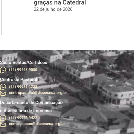
graças na Catedral
22 de julho de 2026
Sacramentos/Certidões
(11) 99463-9500
Centro de Pastoral
br
(11) 99981-1233
centropastoral@diocesesa.org.br
Departamento de Comunicação
e Assessoria de Imprensa
(11) 99928-9422
comunicacao@diocesesa.org.br