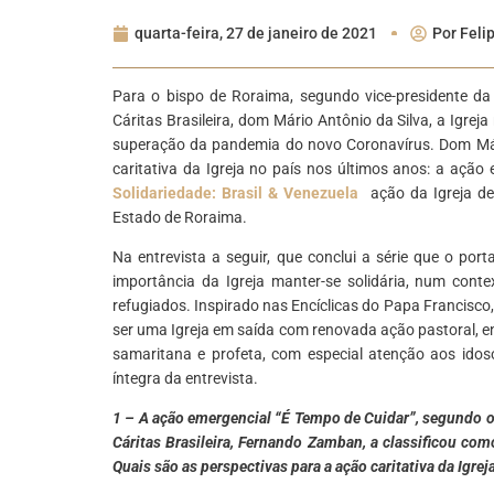
quarta-feira, 27 de janeiro de 2021
Por
Feli
Para o bispo de Roraima, segundo vice-presidente da
Cáritas Brasileira, dom Mário Antônio da Silva, a Igreja
superação da pandemia do novo Coronavírus. Dom Mário
caritativa da Igreja no país nos últimos anos: a ação
Solidariedade: Brasil & Venezuela
ação da Igreja de
Estado de Roraima.
Na entrevista a seguir, que conclui a série que o por
importância da Igreja manter-se solidária, num conte
refugiados. Inspirado nas Encíclicas do Papa Francisco
ser uma Igreja em saída com renovada ação pastoral, en
samaritana e profeta, com especial atenção aos idoso
íntegra da entrevista.
1 – A ação emergencial “É Tempo de Cuidar”, segundo o 
Cáritas Brasileira, Fernando Zamban, a classificou como
Quais são as perspectivas para a ação caritativa da Igre