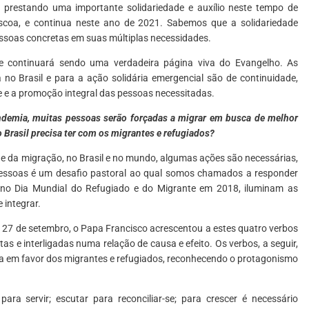
 prestando uma importante solidariedade e auxílio neste tempo de
coa, e continua neste ano de 2021. Sabemos que a solidariedade
ssoas concretas em suas múltiplas necessidades.
e continuará sendo uma verdadeira página viva do Evangelho. As
 no Brasil e para a ação solidária emergencial são de continuidade,
 e a promoção integral das pessoas necessitadas.
ndemia, muitas pessoas serão forçadas a migrar em busca de melhor
o Brasil precisa ter com os migrantes e refugiados?
dade da migração, no Brasil e no mundo, algumas ações são necessárias,
pessoas é um desafio pastoral ao qual somos chamados a responder
 no Dia Mundial do Refugiado e do Migrante em 2018, iluminam as
 integrar.
 27 de setembro, o Papa Francisco acrescentou a estes quatro verbos
s e interligadas numa relação de causa e efeito. Os verbos, a seguir,
eja em favor dos migrantes e refugiados, reconhecendo o protagonismo
ra servir; escutar para reconciliar-se; para crescer é necessário