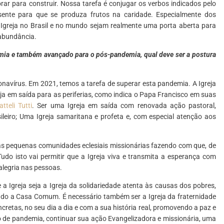
orar para construir. Nossa tarefa é conjugar os verbos indicados pelo
ente para que se produza frutos na caridade. Especialmente dos
 Igreja no Brasil e no mundo sejam realmente uma porta aberta para
 abundância.
emia e também avançado para o pós-pandemia, qual deve ser a postura
avírus. Em 2021, temos a tarefa de superar esta pandemia. A Igreja
ja em saída para as periferias, como indica o Papa Francisco em suas
atteli Tutti
. Ser uma Igreja em saída com renovada ação pastoral,
leiro; Uma Igreja samaritana e profeta e, com especial atenção aos
 às pequenas comunidades eclesiais missionárias fazendo com que, de
udo isto vai permitir que a Igreja viva e transmita a esperança com
alegria nas pessoas.
 Igreja seja a Igreja da solidariedade atenta às causas dos pobres,
indo a Casa Comum. É necessário também ser a Igreja da fraternidade
etas, no seu dia a dia e com a sua história real, promovendo a paz e
io de pandemia, continuar sua ação Evangelizadora e missionária, uma