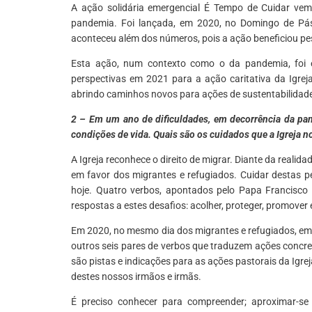
A ação solidária emergencial É Tempo de Cuidar vem
pandemia. Foi lançada, em 2020, no Domingo de Pás
aconteceu além dos números, pois a ação beneficiou pe
Esta ação, num contexto como o da pandemia, foi 
perspectivas em 2021 para a ação caritativa da Igreja
abrindo caminhos novos para ações de sustentabilidade
2 – Em um ano de dificuldades, em decorrência da pa
condições de vida. Quais são os cuidados que a Igreja n
A Igreja reconhece o direito de migrar. Diante da reali
em favor dos migrantes e refugiados. Cuidar destas 
hoje. Quatro verbos, apontados pelo Papa Francisco
respostas a estes desafios: acolher, proteger, promover e
Em 2020, no mesmo dia dos migrantes e refugiados, em
outros seis pares de verbos que traduzem ações concreta
são pistas e indicações para as ações pastorais da Igr
destes nossos irmãos e irmãs.
É preciso conhecer para compreender; aproximar-se pa