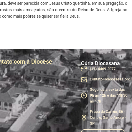
ra, deve ser parecida com Jesus Cristo que tinha, em sua pregação, o
 rostos mais ameaçados, são o centro do Reino de Deus. A Igreja no
 como mais pobres se quiser ser fiel a Deus.
ntato com a Diocese
Cúria Diocesana
(11) 4469-2077
contato@diocesesa.org.
Segunda a sexta das
9h às 12h e das 13h30
às 17h
Praça do Carmo, 36 -
Centro, Santo André -
SP