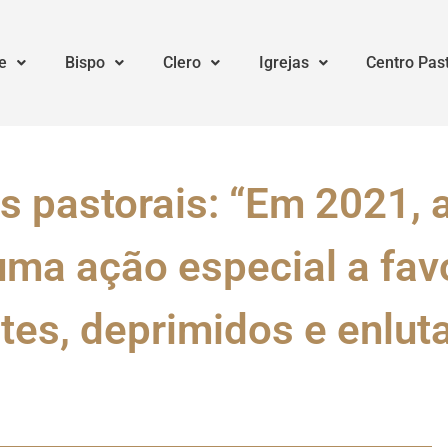
e
Bispo
Clero
Igrejas
Centro Pas
s pastorais: “Em 2021, a
ma ação especial a fav
tes, deprimidos e enlut