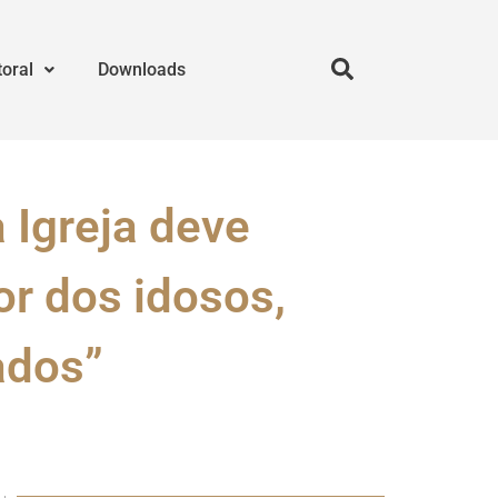
toral
Downloads
 Igreja deve
or dos idosos,
ados”