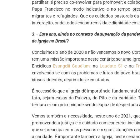
partilhar; é preciso co-envolver para promover; e colab
Papa Francisco no modo indicativo e no tempo pres
migrantes e refugiados. Que os cuidados pastorais da
integração, onde todos encontrem vida e dignidade em
3 – Este ano, ainda no contexto de superação da pand
da Igreja no Brasil?
Concluímos o ano de 2020 e não vencemos o novo Coron
tem uma missão importante neste cenário: ser uma Igre
Encíclicas
Evangelii Gaudium
, na
Laudato Si’
e na
Fr
envolvendo-se com os problemas e lutas do povo brasi
idosos, doentes, deprimidos e enlutados.
É necessário que a Igreja dê importância fundamental
fato, sejam casas da Palavra, do Pão e da caridade. T
ternura e com proximidade sendo capaz de despertar a 
Vemos também a necessidade, neste ano de 2021, que a
promovendo a justiça e o cuidado com concreto, inclu
que se preocupa com as pessoas em suas situações concr
a caridade. É importante também a Igreja, neste cenár