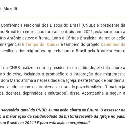
pe Mozelli
 Conferência Nacional dos Bispos do Brasil (CNBB) e presidente da
 no Brasil tem entre suas tarefas centrais , em 2021, colaborar para a
 Antônio esteve à frente, junto à Cáritas Brasileira, da maior ação
 emergencial
É Tempo de Cuidar
e também do projeto
Caminhos de
 acolhida dos migrantes que chegam o Brasil pela fronteira com o
tal da CNBB realizou com a presidência da entidade, ele fala sobre a
xto de crise, incluindo a promoção e a integração dos migrantes e
, dom Mário afirma a necessidade da Igreja, neste tempo de pandemia,
volvendo-se com os problemas e lutas do povo brasileiro. “Uma Igreja
s, doentes, deprimidos e enlutados”, disse. Acompanhe, a seguir, a
secretário-geral da CNBB, é uma ação aberta ao futuro. O assessor da
 a maior ação de solidariedade da história recente da Igreja no país.
ja no Brasil em 2021? E para esta ação emergencial?