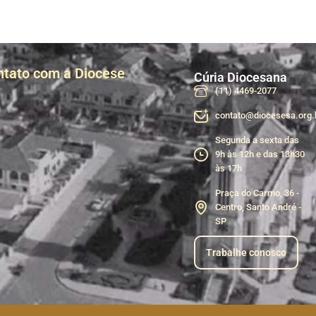
ntato com a Diocese
Cúria Diocesana
(11) 4469-2077
contato@diocesesa.org.
Segunda a sexta das
9h às 12h e das 13h30
às 17h
Praça do Carmo, 36 -
Centro, Santo André -
SP
Trabalhe conosco