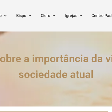
e
Bispo
Clero
Igrejas
Centro Pas
obre a importância da vi
sociedade atual