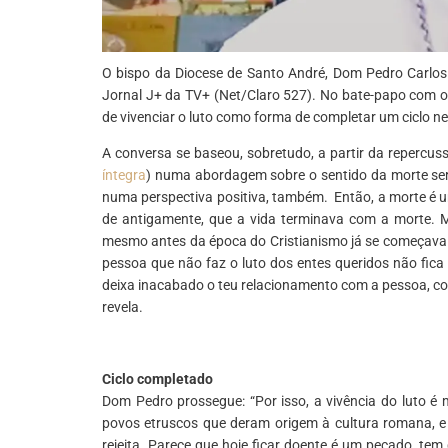
O bispo da Diocese de Santo André, Dom Pedro Carlos Ci
Jornal J+ da TV+ (Net/Claro 527). No bate-papo com o 
de vivenciar o luto como forma de completar um ciclo n
A conversa se baseou, sobretudo, a partir da repercuss
íntegra
) numa abordagem sobre o sentido da morte ser 
numa perspectiva positiva, também. Então, a morte é 
de antigamente, que a vida terminava com a morte. 
mesmo antes da época do Cristianismo já se começava a 
pessoa que não faz o luto dos entes queridos não fic
deixa inacabado o teu relacionamento com a pessoa, co
revela.
*
Ciclo completado
Dom Pedro prossegue: “Por isso, a vivência do luto é
povos etruscos que deram origem à cultura romana, e 
rejeita. Parece que hoje ficar doente é um pecado, tem