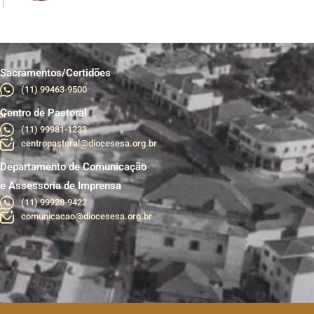
Sacramentos/Certidões
(11) 99463-9500
Centro de Pastoral
br
(11) 99981-1233
centropastoral@diocesesa.org.br
Departamento de Comunicação
e Assessoria de Imprensa
(11) 99928-9422
comunicacao@diocesesa.org.br