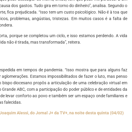
causa dos gastos. Tudo gira em torno do dinheiro”, analisa. Segundo o
rte, fica prejudicada. “Isso tem um custo psicológico. Não é à toa que
cos, problemas, angústias, tristezas. Em muitos casos é a falta de
ondera.
orta, porque se completou um ciclo, e isso estamos perdendo. A vida
a não é tirada, mas transformada”, reitera.
despedida em tempos de pandemia. “Isso mostra que para alguns faz
tar aglomerações. Estamos impossibilitados de fazer o luto, mas penso
o bispo diocesano propôs a articulação de uma celebração virtual em
o Grande ABC, com a participação do poder público e de entidades da
a de levar conforto ao povo e também ser um espaço onde familiares e
s falecidas.
Joaquim Alessi, do Jornal J+ da TV+, na noite desta quinta (04/02)