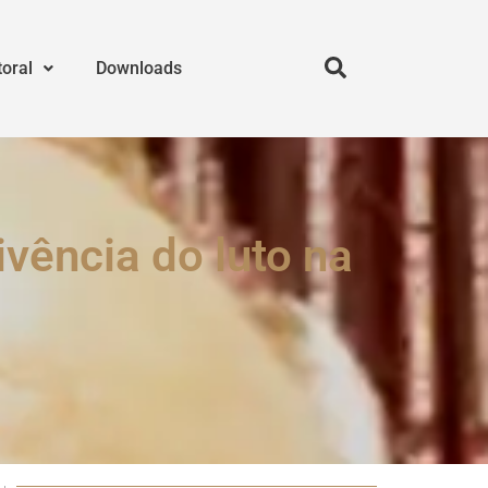
toral
Downloads
vência do luto na