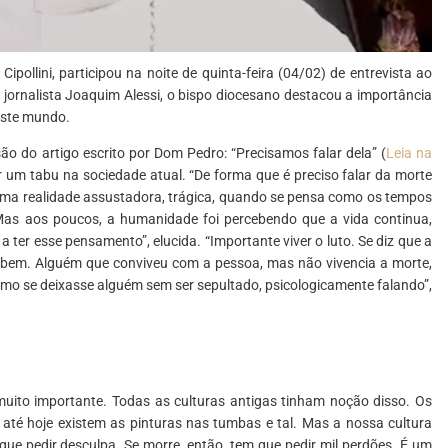
pollini, participou na noite de quinta-feira (04/02) de entrevista ao
jornalista Joaquim Alessi, o bispo diocesano destacou a importância
este mundo.
ão do artigo escrito por Dom Pedro: “Precisamos falar dela” (
Leia na
um tabu na sociedade atual. “De forma que é preciso falar da morte
uma realidade assustadora, trágica, quando se pensa como os tempos
Mas aos poucos, a humanidade foi percebendo que a vida continua,
ter esse pensamento”, elucida. “Importante viver o luto. Se diz que a
a bem. Alguém que conviveu com a pessoa, mas não vivencia a morte,
mo se deixasse alguém sem ser sepultado, psicologicamente falando”,
 muito importante. Todas as culturas antigas tinham noção disso. Os
até hoje existem as pinturas nas tumbas e tal. Mas a nossa cultura
 que pedir desculpa. Se morre, então, tem que pedir mil perdões. É um