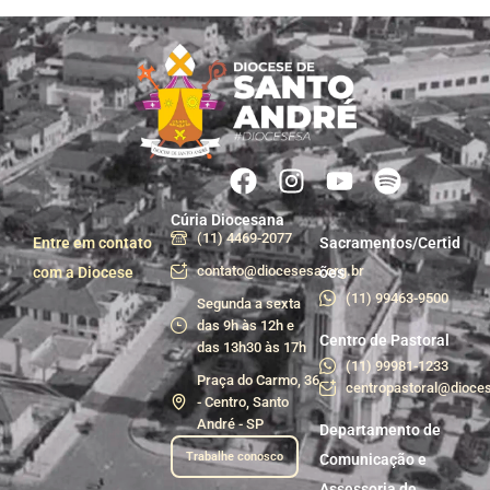
Cúria Diocesana
(11) 4469-2077
Entre em contato
Sacramentos/Certid
contato@diocesesa.org.br
com a Diocese
ões
(11) 99463-9500
Segunda a sexta
das 9h às 12h e
Centro de Pastoral
das 13h30 às 17h
(11) 99981-1233
Praça do Carmo, 36
centropastoral@dioces
- Centro, Santo
André - SP
Departamento de
Trabalhe conosco
Comunicação e
Assessoria de