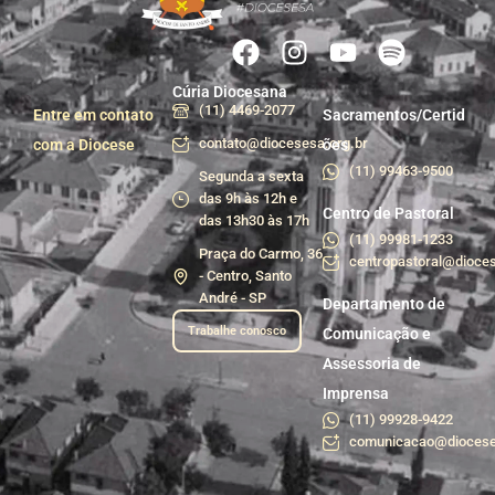
Cúria Diocesana
(11) 4469-2077
Entre em contato
Sacramentos/Certid
contato@diocesesa.org.br
com a Diocese
ões
(11) 99463-9500
Segunda a sexta
das 9h às 12h e
Centro de Pastoral
das 13h30 às 17h
(11) 99981-1233
Praça do Carmo, 36
centropastoral@dioces
- Centro, Santo
André - SP
Departamento de
Trabalhe conosco
Comunicação e
Assessoria de
Imprensa
(11) 99928-9422
comunicacao@diocese