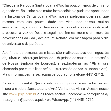
“Cheguei à Paróquia Santa Joana d’Arc há pouco menos de um ano
e, desde então, tenho sido muito bem acolhido e pude me aprofundar
na história de Santa Joana d’Arc, nossa padroeira guerreira, que
mesmo com sua pouca idade em vida, nos deixou muitos
ensinamentos, como lutar fervorosamente contra as ciladas do mal,
a escutar a voz de Deus e seguirmos firmes, mesmo em meio às
adversidades da vida”, declara Pe. Renato, em mensagem para o dia
de aniversário da paróquia.
Aos finais de semana, as missas são realizadas aos domingos, às
8h,10h30 e 18h; terças-feiras, às 19h (missa da saúde – intercessão
de Nossa Senhora de Lourdes); e sextas-feiras, às 19h (missa
clamando por cura e libertação – intercessão de Santa Joana d’Arc).
Mais informações na secretaria paroquial, no telefone: 4451-2712.
Ficou interessado? Quer conhecer um pouco mais sobre nossa
história e sobre Santa Joana d’Arc? Venha nos visitar! Acesse nosso
site
www.psjd.com.br
e as redes sociais Facebook: @paroquiapsjd/
Instagram: @paroquia.psjd/ e o WhatsApp: (11) 4451-2712.
*