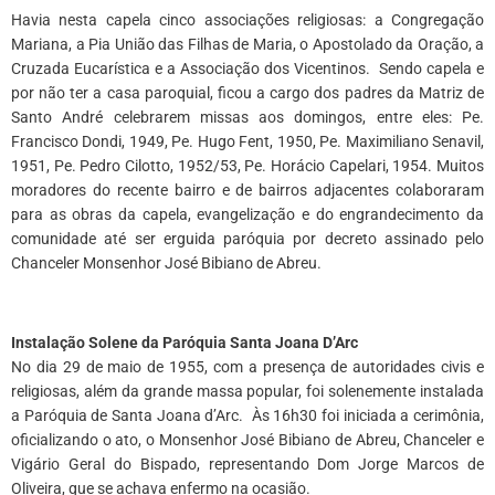
Havia nesta capela cinco associações religiosas: a Congregação
Mariana, a Pia União das Filhas de Maria, o Apostolado da Oração, a
Cruzada Eucarística e a Associação dos Vicentinos. Sendo capela e
por não ter a casa paroquial, ficou a cargo dos padres da Matriz de
Santo André celebrarem missas aos domingos, entre eles: Pe.
Francisco Dondi, 1949, Pe. Hugo Fent, 1950, Pe. Maximiliano Senavil,
1951, Pe. Pedro Cilotto, 1952/53, Pe. Horácio Capelari, 1954. Muitos
moradores do recente bairro e de bairros adjacentes colaboraram
para as obras da capela, evangelização e do engrandecimento da
comunidade até ser erguida paróquia por decreto assinado pelo
Chanceler Monsenhor José Bibiano de Abreu.
*
Instalação Solene da Paróquia Santa Joana D’Arc
No dia 29 de maio de 1955, com a presença de autoridades civis e
religiosas, além da grande massa popular, foi solenemente instalada
a Paróquia de Santa Joana d’Arc. Às 16h30 foi iniciada a cerimônia,
oficializando o ato, o Monsenhor José Bibiano de Abreu, Chanceler e
Vigário Geral do Bispado, representando Dom Jorge Marcos de
Oliveira, que se achava enfermo na ocasião.