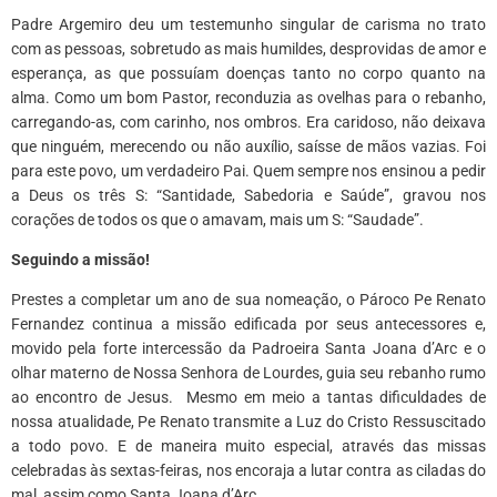
Padre Argemiro deu um testemunho singular de carisma no trato
com as pessoas, sobretudo as mais humildes, desprovidas de amor e
esperança, as que possuíam doenças tanto no corpo quanto na
alma. Como um bom Pastor, reconduzia as ovelhas para o rebanho,
carregando-as, com carinho, nos ombros. Era caridoso, não deixava
que ninguém, merecendo ou não auxílio, saísse de mãos vazias. Foi
para este povo, um verdadeiro Pai. Quem sempre nos ensinou a pedir
a Deus os três S: “Santidade, Sabedoria e Saúde”, gravou nos
corações de todos os que o amavam, mais um S: “Saudade”.
Seguindo a missão!
Prestes a completar um ano de sua nomeação, o Pároco Pe Renato
Fernandez continua a missão edificada por seus antecessores e,
movido pela forte intercessão da Padroeira Santa Joana d’Arc e o
olhar materno de Nossa Senhora de Lourdes, guia seu rebanho rumo
ao encontro de Jesus. Mesmo em meio a tantas dificuldades de
nossa atualidade, Pe Renato transmite a Luz do Cristo Ressuscitado
a todo povo. E de maneira muito especial, através das missas
celebradas às sextas-feiras, nos encoraja a lutar contra as ciladas do
mal, assim como Santa Joana d’Arc.