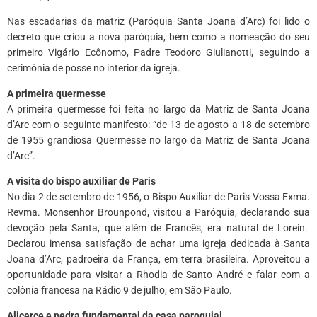
Nas escadarias da matriz (Paróquia Santa Joana d’Arc) foi lido o
decreto que criou a nova paróquia, bem como a nomeação do seu
primeiro Vigário Ecônomo, Padre Teodoro Giulianotti, seguindo a
cerimônia de posse no interior da igreja.
A primeira quermesse
A primeira quermesse foi feita no largo da Matriz de Santa Joana
d’Arc com o seguinte manifesto: “de 13 de agosto a 18 de setembro
de 1955 grandiosa Quermesse no largo da Matriz de Santa Joana
d’Arc”.
A visita do bispo auxiliar de Paris
No dia 2 de setembro de 1956, o Bispo Auxiliar de Paris Vossa Exma.
Revma. Monsenhor Brounpond, visitou a Paróquia, declarando sua
devoção pela Santa, que além de Francês, era natural de Lorein.
Declarou imensa satisfação de achar uma igreja dedicada à Santa
Joana d’Arc, padroeira da França, em terra brasileira. Aproveitou a
oportunidade para visitar a Rhodia de Santo André e falar com a
colônia francesa na Rádio 9 de julho, em São Paulo.
Alicerce e pedra fundamental da casa paroquial