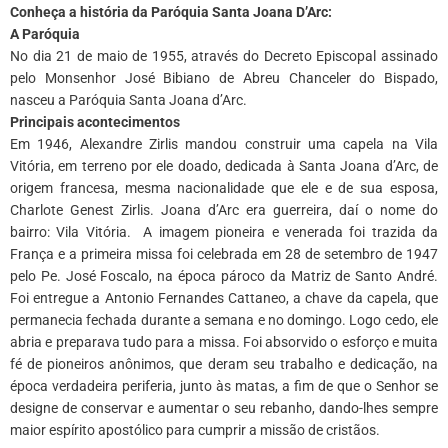
Conheça a história da Paróquia Santa Joana D’Arc:
A Paróquia
No dia 21 de maio de 1955, através do Decreto Episcopal assinado
pelo Monsenhor José Bibiano de Abreu Chanceler do Bispado,
nasceu a Paróquia Santa Joana d’Arc.
Principais acontecimentos
Em 1946, Alexandre Zirlis mandou construir uma capela na Vila
Vitória, em terreno por ele doado, dedicada à Santa Joana d’Arc, de
origem francesa, mesma nacionalidade que ele e de sua esposa,
Charlote Genest Zirlis. Joana d’Arc era guerreira, daí o nome do
bairro: Vila Vitória. A imagem pioneira e venerada foi trazida da
França e a primeira missa foi celebrada em 28 de setembro de 1947
pelo Pe. José Foscalo, na época pároco da Matriz de Santo André.
Foi entregue a Antonio Fernandes Cattaneo, a chave da capela, que
permanecia fechada durante a semana e no domingo. Logo cedo, ele
abria e preparava tudo para a missa. Foi absorvido o esforço e muita
fé de pioneiros anônimos, que deram seu trabalho e dedicação, na
época verdadeira periferia, junto às matas, a fim de que o Senhor se
designe de conservar e aumentar o seu rebanho, dando-lhes sempre
maior espírito apostólico para cumprir a missão de cristãos.