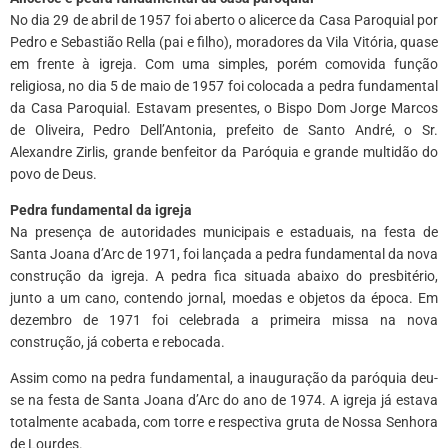
No dia 29 de abril de 1957 foi aberto o alicerce da Casa Paroquial por
Pedro e Sebastião Rella (pai e filho), moradores da Vila Vitória, quase
em frente à igreja. Com uma simples, porém comovida função
religiosa, no dia 5 de maio de 1957 foi colocada a pedra fundamental
da Casa Paroquial. Estavam presentes, o Bispo Dom Jorge Marcos
de Oliveira, Pedro Dell’Antonia, prefeito de Santo André, o Sr.
Alexandre Zirlis, grande benfeitor da Paróquia e grande multidão do
povo de Deus.
Pedra fundamental da igreja
Na presença de autoridades municipais e estaduais, na festa de
Santa Joana d’Arc de 1971, foi lançada a pedra fundamental da nova
construção da igreja. A pedra fica situada abaixo do presbitério,
junto a um cano, contendo jornal, moedas e objetos da época. Em
dezembro de 1971 foi celebrada a primeira missa na nova
construção, já coberta e rebocada.
Assim como na pedra fundamental, a inauguração da paróquia deu-
se na festa de Santa Joana d’Arc do ano de 1974. A igreja já estava
totalmente acabada, com torre e respectiva gruta de Nossa Senhora
de Lourdes.