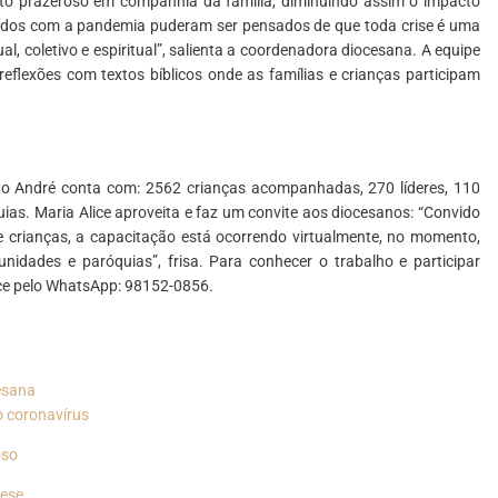
o prazeroso em companhia da família, diminuindo assim o impacto
idos com a pandemia puderam ser pensados de que toda crise é uma
ual, coletivo e espiritual”, salienta a coordenadora diocesana.
A equipe
flexões com textos bíblicos onde as famílias e crianças participam
to André conta com: 2562 crianças acompanhadas, 270 líderes, 110
as. Maria Alice aproveita e faz um convite aos diocesanos: “Convido
 crianças, a capacitação está ocorrendo virtualmente, no momento,
dades e paróquias”, frisa. Para conhecer o trabalho e participar
ice pelo WhatsApp: 98152-0856.
esana
o coronavírus
oso
cese