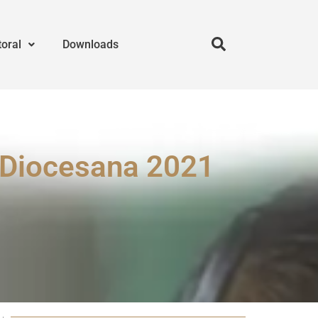
toral
Downloads
a Diocesana 2021