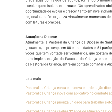
preparadas com ajuda de adultos, tornando o moment
escolar que o isolamento trouxe.
“Os aprendizados obt
oportunidade de evoluir e crescer, tanto em nível individ
regional também organiza virtualmente momentos de re
com leituras e orações.
*
Atuação na Diocese
Atualmente, a Pastoral da Criança da Diocese de San
gestantes, e presença em 88 comunidades e 51 paróqui
vocês que têm vontade ser voluntários, que gostam de
para implementação da Pastoral da Criança em comuni
da Pastoral da Criança, entre em contato com Maria Al
*
Leia mais
Pastoral da Criança conta com nova coordenação dioc
Pastoral da Criança inova com aplicativo no combate a
Pastoral da Criança prioriza unidade para trabalho exit
Pastoral da Criança celebra 32 anos de atuação na Dio