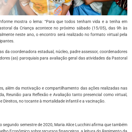
onforme mostra o lema: “Para que todos tenham vida e a tenha em
storal da Criança acontece no próximo sábado (15/05), das 9h às
mente neste ano, o encontro será realizado no formato virtual pela
ipantes.
as da coordenadora estadual, núcleo, padre assessor, coordenadores
dores (as) paroquiais para avaliação geral das atividades da Pastoral
es, além da motivação e compartilhamento das ações realizadas nas
da, Reunião para Reflexão e Avaliação tanto presencial como virtual,
Direitos, no tocante à mortalidade infantil e a vacinação.
o segundo semestre de 2020, Maria Alice Lucchini afirma que também
elho Econômico sobre recursos financeiros, a leitura do Regimento da