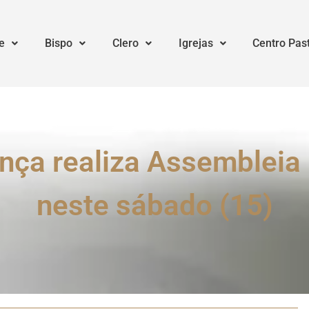
e
Bispo
Clero
Igrejas
Centro Pas
ança realiza Assemblei
neste sábado (15)