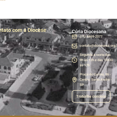
ntato com a Diocese
Cúria Diocesana
(11) 4469-2077
contato@diocesesa.org.
Segunda a sexta das
9h às 12h e das 13h30
às 17h
Praça do Carmo, 36 -
Centro, Santo André -
SP
Trabalhe conosco