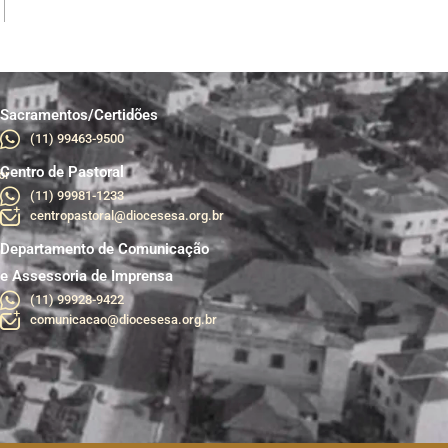
Sacramentos/Certidões
(11) 99463-9500
Centro de Pastoral
br
(11) 99981-1233
centropastoral@diocesesa.org.br
Departamento de Comunicação
e Assessoria de Imprensa
(11) 99928-9422
comunicacao@diocesesa.org.br